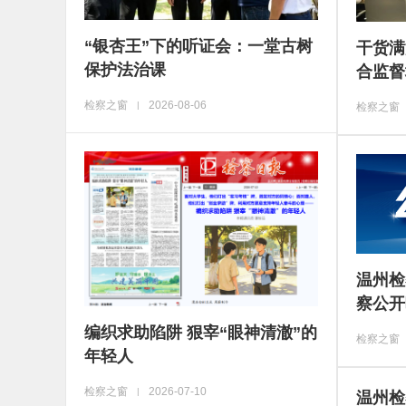
“银杏王”下的听证会：一堂古树
干货满
保护法治课
合监督
检察之窗
2026-08-06
|
检察之窗
温州检
察公开
编织求助陷阱 狠宰“眼神清澈”的
检察之窗
年轻人
检察之窗
2026-07-10
|
温州检