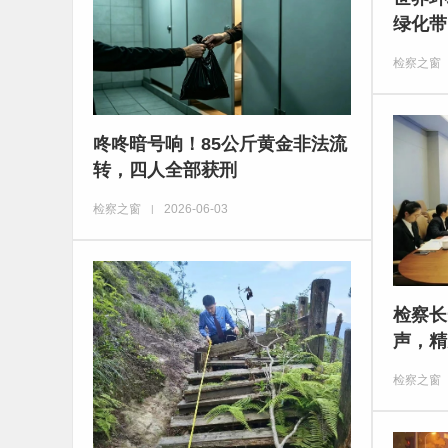
绿化带
检察之窗
咚咚暗号响！85公斤黄金非法流
转，四人全部获刑
检察之窗
2026-06-03
|
检察长
声，精
检察之窗