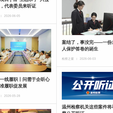
，代表委员来听证
2026-06-05
|
案结了，事没完——一份
人保护答卷的诞生
检察之窗
2026-06-03
|
一线履职丨问需于企听心
准履职促发展
2026-05-28
|
温州检察机关这些案件将