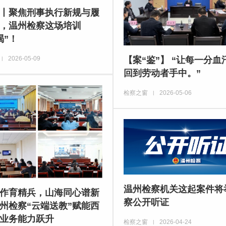
丨聚焦刑事执行新规与履
，温州检察这场培训
渴”！
【案“鉴”】 “让每一分血
2026-05-09
|
回到劳动者手中。”
检察之窗
2026-05-06
|
温州检察机关这起案件将
作育精兵，山海同心谱新
察公开听证
州检察“云端送教”赋能西
业务能力跃升
检察之窗
2026-04-24
|