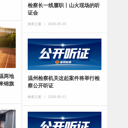
检察长一线履职丨山火现场的听
证会
检察之窗
2026-05-20
|
温两地
温州检察机关这起案件将举行检
来锦旗
察公开听证
检察之窗
2026-05-11
|