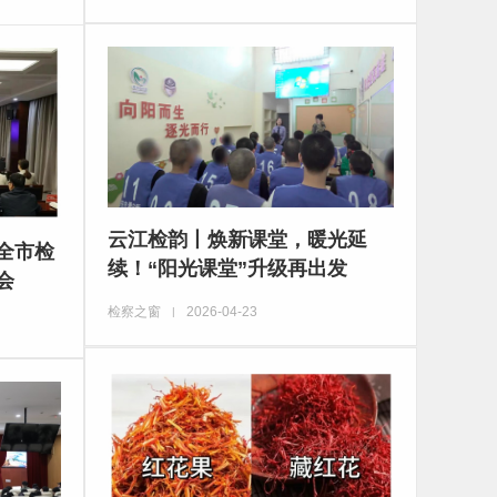
云江检韵丨焕新课堂，暖光延
全市检
续！“阳光课堂”升级再出发
会
检察之窗
2026-04-23
|