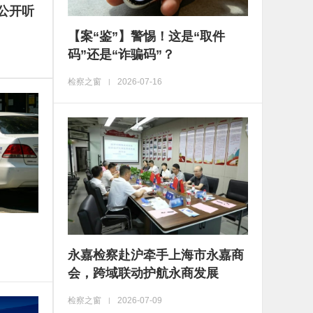
公开听
【案“鉴”】警惕！这是“取件
码”还是“诈骗码”？
检察之窗
2026-07-16
|
永嘉检察赴沪牵手上海市永嘉商
会，跨域联动护航永商发展
检察之窗
2026-07-09
|