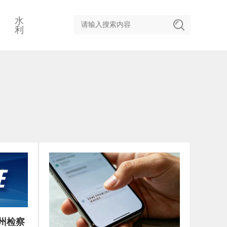
水
利
州检察