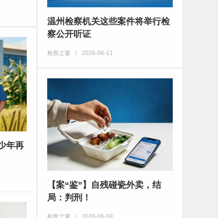
温州检察机关这些案件将举行检
察公开听证
检察之窗
2026-06-11
|
少年再
【案“鉴”】自残碰瓷外卖，结
局：判刑！
检察之窗
2026-06-08
|