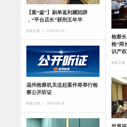
【案“鉴”】刷单返利藏陷阱
，“平台店长”获刑五年半
检察之窗
2026-06-15
|
检察长
检“两
识产权
检察之窗
温州检察机关这起案件将举行检
察公开听证
检察之窗
2026-06-08
|
世界环