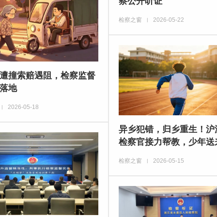
察公开听证
检察之窗
2026-05-22
|
遭撞索赔遇阻，检察监督
落地
2026-05-18
|
异乡犯错，归乡重生！沪
检察官接力帮教，少年送
检察之窗
2026-05-15
|