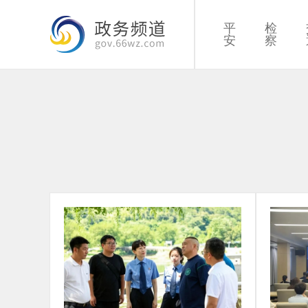
平
检
安
察