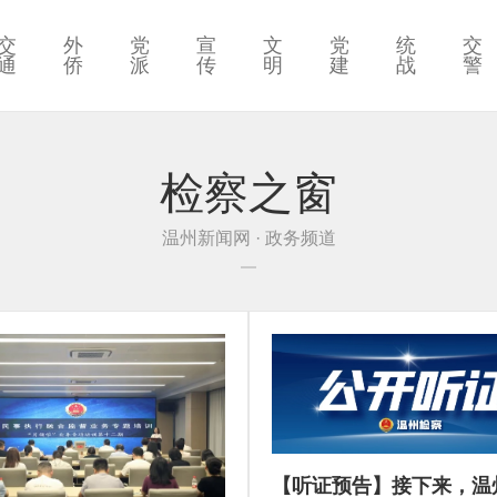
交
外
党
宣
文
党
统
交
通
侨
派
传
明
建
战
警
检察之窗
温州新闻网 · 政务频道
【听证预告】接下来，温