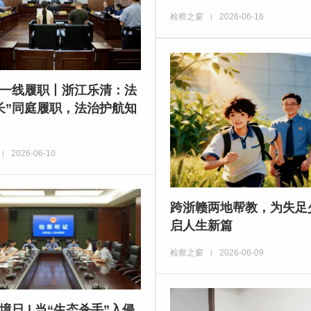
检察之窗
2026-06-16
|
一线履职丨浙江乐清：法
长”同庭履职，法治护航知
2026-06-10
|
跨浙赣两地帮教，为失足
启人生新篇
检察之窗
2026-06-09
|
境日 | 当“生态杀手”入侵