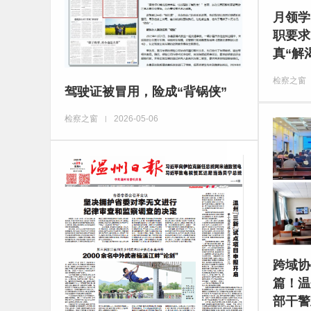
月领学
职要求
真“解
检察之窗
驾驶证被冒用，险成“背锅侠”
检察之窗
2026-05-06
|
跨域协
篇！温
部干警