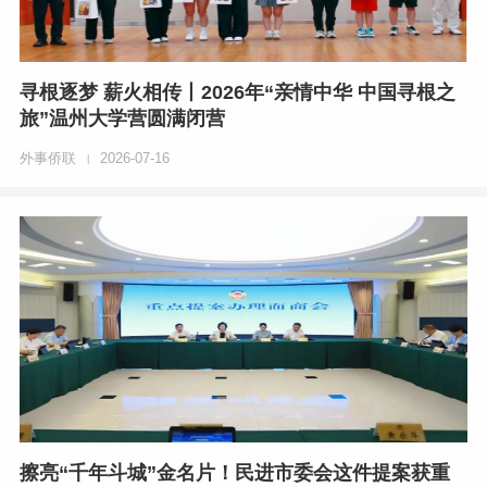
寻根逐梦 薪火相传丨2026年“亲情中华 中国寻根之
旅”温州大学营圆满闭营
外事侨联
2026-07-16
|
擦亮“千年斗城”金名片！民进市委会这件提案获重