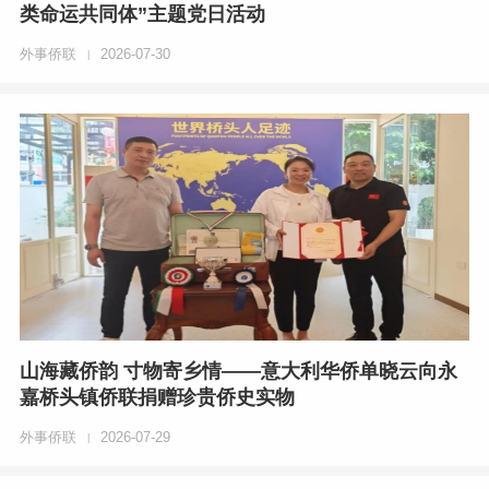
类命运共同体”主题党日活动
外事侨联
2026-07-30
|
山海藏侨韵 寸物寄乡情——意大利华侨单晓云向永
嘉桥头镇侨联捐赠珍贵侨史实物
外事侨联
2026-07-29
|