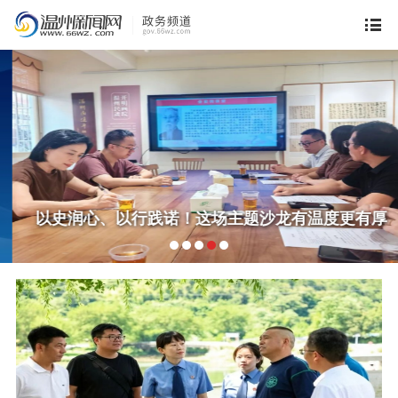
以史润心、以行践诺！这场主题沙龙有温度更有厚
度