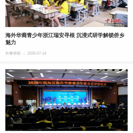
海外华裔青少年浙江瑞安寻根 沉浸式研学解锁侨乡
魅力
外事侨联
2026-07-14
|