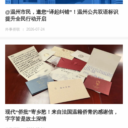
@温州市民，邀您“译起纠错”！温州公共双语标识
提升全民行动开启
外事侨联
2026-07-24
|
现代“侨批”寄乡愁！来自法国温籍侨青的感谢信，
字字皆是故土深情