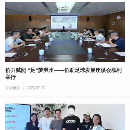
侨力赋能 “足”梦温州——侨助足球发展座谈会顺利
举行
外事侨联
2026-07-29
|