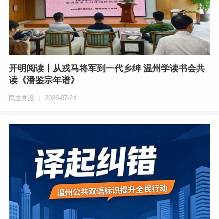
开明阅读丨从戎马将军到一代乡绅 温州学读书会共
读《潘鉴宗年谱》
民主党派
2026-07-24
|