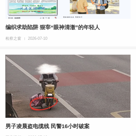
编织求助陷阱 狠宰“眼神清澈”的年轻人
检察之窗
2026-07-10
|
男子凌晨盗电缆线 民警16小时破案