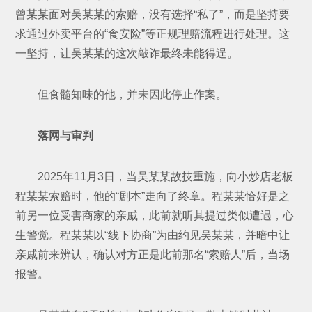
曾某某面对吴某某的索赔，没有选择“私了”，而是坚持要
求通过外卖平台的“食安险”等正规理赔流程进行处理。这
一坚持，让吴某某的这次敲诈最终未能得逞。
但食髓知味的他，并未因此停止作案。
落网与审判
2025年11月3日，当吴某某故技重施，向小炒店老板
程某某索赔时，他的“剧本”走向了终章。程某某恰好是之
前另一位受害商家的亲戚，此前就听其提过类似遭遇，心
生警觉。程某某以“线下协商”为由约见吴某某，并暗中让
亲戚前来辨认，确认对方正是此前那名“索赔人”后，当场
报警。