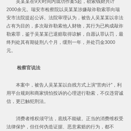
吴某某在9天时间内成功作案5起，勒索钱财共计
2000余元。瑞安市检察院以吴某某涉嫌敲诈勒索罪向瑞
安市法院提起公诉。法院审理认为，被告人吴某某以非法
占有为目的，多次敲诈勒索他人财物，其行为已构成敲诈
勒索罪，鉴于吴某某已退赔取得谅解，自愿认罪认罚，最
终判处其有期徒刑八个月，缓刑一年，并处罚金3000
元。
检察官说法
本案中，被告人吴某某以自残方式上演“苦肉计”，利
用平台规则和商家惧怕投诉的心理进行勒索，不仅违背诚
信，更已触犯刑法。
消费者维权须守法，底线不能破。正当的消费维权受
法律保护，但任何伪造证据、恶意索赔的行为，都不