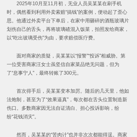
2025年10月至11月初，无业人员吴某某在刷手机
时，偶然看到利用外卖索赔“搞钱”的案例，便动起了歪心
思。他通过外卖平台下单后，在家中用砸碎的酒瓶玻璃片
划伤自己的舌头，再将玻璃碴混入饭菜，拍照发给商家，
以“吃出玻璃受伤”为由，要求赔偿医疗费。
面对商家的质疑，吴某某以“报警”“投诉”相威胁。第
一位受害商家汪女士虽坚信自家菜品绝无问题，但为
了“息事宁人”，最终转账了300元。
首次得手后，吴某某变本加厉。随后的几天里，他如
法炮制，甚至为了“效果逼真”，每次都在舌头位置制造新
伤口。多数商家因无法自证清白、担心投诉影响，纷
纷“花钱消灾”。
然而，吴某某的“苦肉计”也并非次次都能得逞。商家