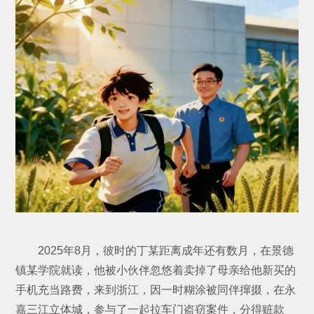
2025年8月，彼时的丁某距离成年还有数月，在景德
镇某学院就读，他被小伙伴忽悠着卖掉了母亲给他新买的
手机充当路费，来到浙江，因一时糊涂被同伴撺掇，在永
嘉三江立体城，参与了一起拉车门盗窃案件，分得赃款