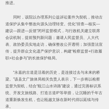
推进。
同时，该院以办理系列公益诉讼案件为契机，推动古
道保护从集中整改向源头治理转变。优化“排查—核实—
建议—跟进—反馈”闭环监督模式，与行政机关建立联席
会议机制，提前预判新问题；邀请人民监督员、人大代
表、政协委员实地走访，确保整改公开透明；加强普法宣
传，提升群众文化遗产保护意识，构建“检察监督+行政履
职+社会参与”的长效保护格局。
“永嘉的古道是活着的历史，是连接过去与未来的桥
梁。”该县文广旅体局相关负责人表示，下一步将以检察
监督为契机，结合“瓯江山水诗路”建设，通过完善标识系
统、开发文旅线路、打造古道IP等举措，让沉睡的千年古
道重新焕发生机，也让瓯越文脉在新时代得以延续与传
承。