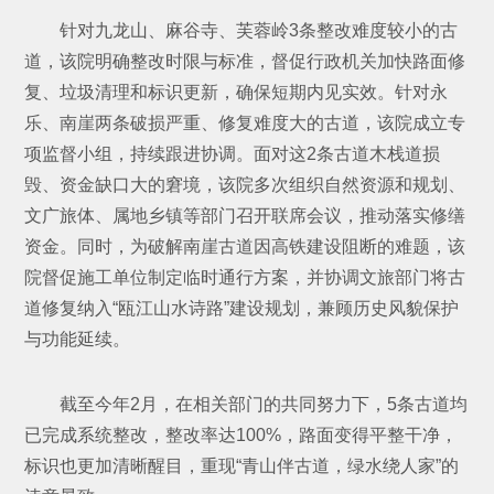
针对九龙山、麻谷寺、芙蓉岭3条整改难度较小的古
道，该院明确整改时限与标准，督促行政机关加快路面修
复、垃圾清理和标识更新，确保短期内见实效。针对永
乐、南崖两条破损严重、修复难度大的古道，该院成立专
项监督小组，持续跟进协调。面对这2条古道木栈道损
毁、资金缺口大的窘境，该院多次组织自然资源和规划、
文广旅体、属地乡镇等部门召开联席会议，推动落实修缮
资金。同时，为破解南崖古道因高铁建设阻断的难题，该
院督促施工单位制定临时通行方案，并协调文旅部门将古
道修复纳入“瓯江山水诗路”建设规划，兼顾历史风貌保护
与功能延续。
截至今年2月，在相关部门的共同努力下，5条古道均
已完成系统整改，整改率达100%，路面变得平整干净，
标识也更加清晰醒目，重现“青山伴古道，绿水绕人家”的