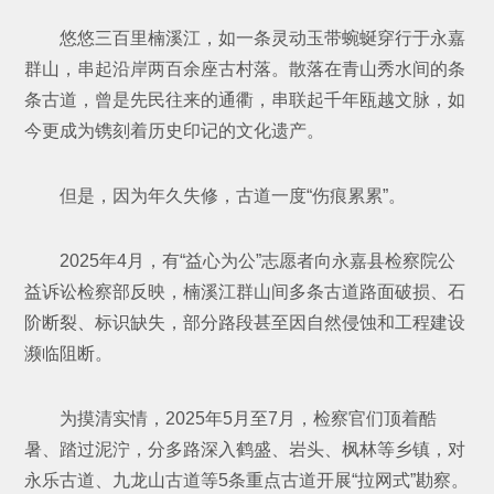
悠悠三百里楠溪江，如一条灵动玉带蜿蜒穿行于永嘉
群山，串起沿岸两百余座古村落。散落在青山秀水间的条
条古道，曾是先民往来的通衢，串联起千年瓯越文脉，如
今更成为镌刻着历史印记的文化遗产。
但是，因为年久失修，古道一度“伤痕累累”。
2025年4月，有“益心为公”志愿者向永嘉县检察院公
益诉讼检察部反映，楠溪江群山间多条古道路面破损、石
阶断裂、标识缺失，部分路段甚至因自然侵蚀和工程建设
濒临阻断。
为摸清实情，2025年5月至7月，检察官们顶着酷
暑、踏过泥泞，分多路深入鹤盛、岩头、枫林等乡镇，对
永乐古道、九龙山古道等5条重点古道开展“拉网式”勘察。