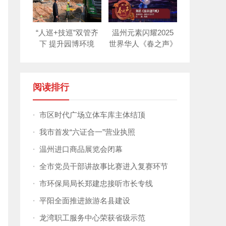
“人巡+技巡”双管齐
温州元素闪耀2025
下 提升园博环境
世界华人《春之声》
新年晚会！
阅读排行
·
市区时代广场立体车库主体结顶
·
我市首发“六证合一”营业执照
·
温州进口商品展览会闭幕
·
全市党员干部讲故事比赛进入复赛环节
·
市环保局局长郑建忠接听市长专线
·
平阳全面推进旅游名县建设
·
龙湾职工服务中心荣获省级示范