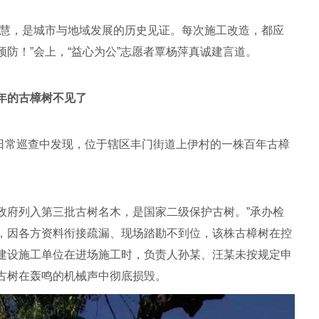
智慧，是城市与地域发展的历史见证。每次施工改造，都应
防！”会上，“益心为公”志愿者覃杨萍真诚建言道。
0年的古樟树不见了
在日常巡查中发现，位于辖区丰门街道上伊村的一株百年古樟
民政府列入第三批古树名木，是国家二级保护古树。”承办检
，因各方资料衔接疏漏、现场踏勘不到位，该株古樟树在控
建设施工单位在进场施工时，负责人孙某、汪某未按规定申
古树在轰鸣的机械声中彻底损毁。