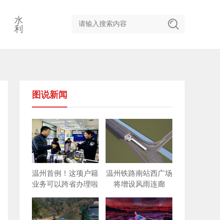
水
利
图说新闻
温州首例！这项户籍
温州铁路南站西广场
业务可以跨省办理啦
将增设风雨连廊