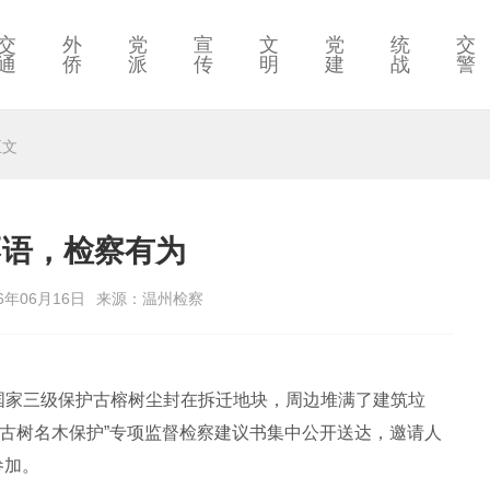
交
外
党
宣
文
党
统
交
通
侨
派
传
明
建
战
警
正文
不语，检察有为
6年06月16日
来源：温州检察
株国家三级保护古榕树尘封在拆迁地块，周边堆满了建筑垃
“古树名木保护”专项监督检察建议书集中公开送达，邀请人
参加。