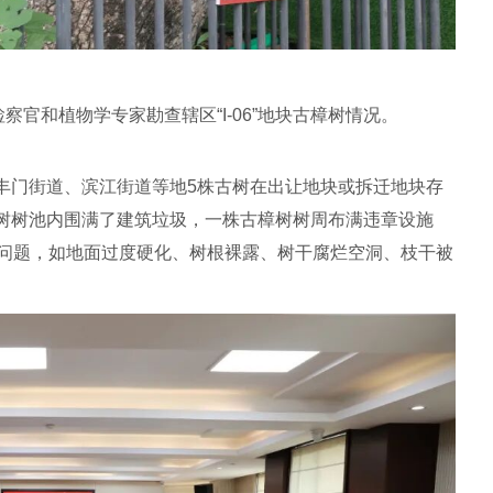
检察官和植物学专家勘查辖区“I-06”地块古樟树情况。
丰门街道、滨江街道等地5株古树在出让地块或拆迁地块存
树树池内围满了建筑垃圾，一株古樟树树周布满违章设施
在问题，如地面过度硬化、树根裸露、树干腐烂空洞、枝干被