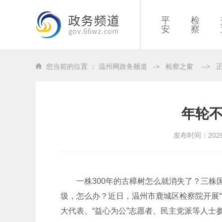
平
检
安
察
您当前的位置 ：
温州网政务频道
->
检察之窗
-->
年轮
发布时间：202
一株300年的古樟树怎么就消失了？三
圾，怎么办？近日，温州市鹿城区检察院开展
大代表、“益心为公”志愿者、民主党派等人士