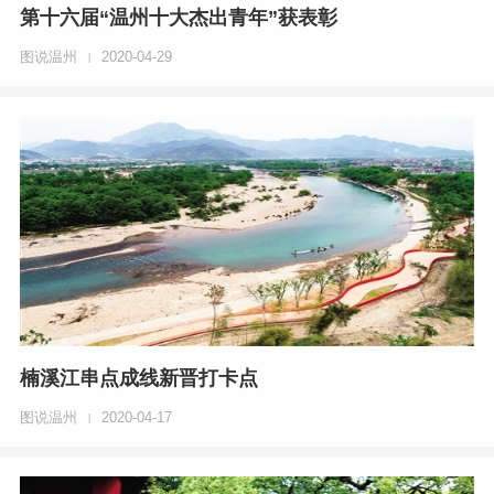
第十六届“温州十大杰出青年”获表彰
图说温州
2020-04-29
|
楠溪江串点成线新晋打卡点
图说温州
2020-04-17
|