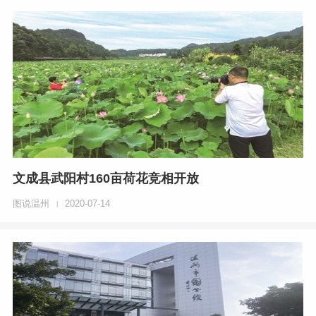
文成县武阳村160亩荷花竞相开放
图说温州
2020-07-14
|