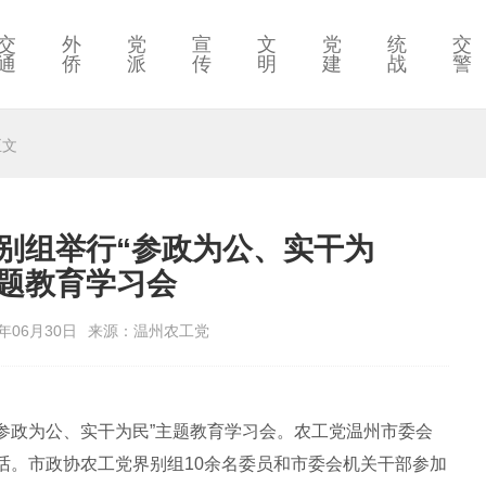
交
外
党
宣
文
党
统
交
通
侨
派
传
明
建
战
警
正文
别组举行“参政为公、实干为
主题教育学习会
年06月30日
来源：温州农工党
“参政为公、实干为民”主题教育学习会。农工党温州市委会
话。市政协农工党界别组10余名委员和市委会机关干部参加