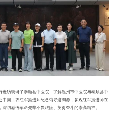
行走访调研了泰顺县中医院，了解温州市中医院与泰顺县中
赴中国工农红军挺进师纪念馆寻迹溯源，参观红军挺进师在
，深切感悟革命先辈不畏艰险、英勇奋斗的崇高精神。