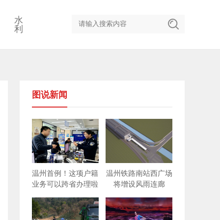
水
利
图说新闻
温州首例！这项户籍
温州铁路南站西广场
业务可以跨省办理啦
将增设风雨连廊