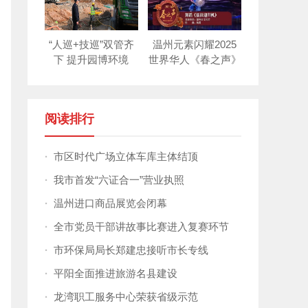
“人巡+技巡”双管齐
温州元素闪耀2025
下 提升园博环境
世界华人《春之声》
新年晚会！
阅读排行
·
市区时代广场立体车库主体结顶
·
我市首发“六证合一”营业执照
·
温州进口商品展览会闭幕
·
全市党员干部讲故事比赛进入复赛环节
·
市环保局局长郑建忠接听市长专线
·
平阳全面推进旅游名县建设
·
龙湾职工服务中心荣获省级示范