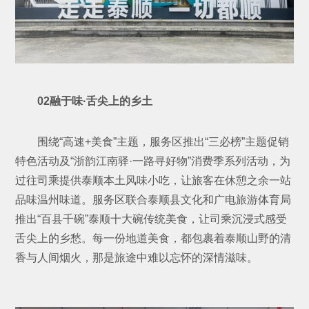
02融于味·舌尖上的乡土
围绕“高速+美食”主题，服务区推出“三必榜”主题促销
特色活动及“浙韵江南驿·一路寻好物”消费季系列活动，为
过往司乘提供泰顺本土风味小吃，让旅客在休憩之余一站
品味温州味道。服务区联合泰顺县文化和广电旅游体育局
推出“百县千碗”泰顺十大碗传统美食，让司乘沉浸式感受
舌尖上的乡愁。每一份地道美食，都包裹着泰顺山野的清
香与人间烟火，那是旅途中难以忘怀的深情滋味。