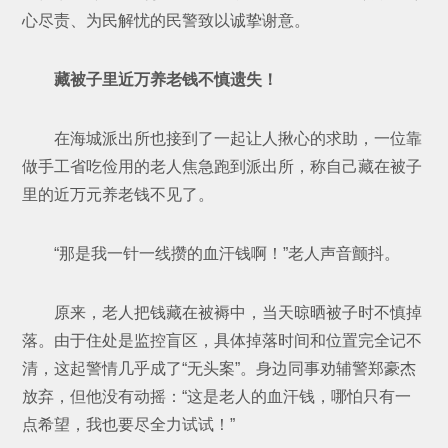
心尽责、为民解忧的民警致以诚挚谢意。
藏被子里近万养老钱不慎遗失！
在海城派出所也接到了一起让人揪心的求助，一位靠
做手工省吃俭用的老人焦急跑到派出所，称自己藏在被子
里的近万元养老钱不见了。
“那是我一针一线攒的血汗钱啊！”老人声音颤抖。
原来，老人把钱藏在被褥中，当天晾晒被子时不慎掉
落。由于住处是监控盲区，具体掉落时间和位置完全记不
清，这起警情几乎成了“无头案”。身边同事劝辅警郑豪杰
放弃，但他没有动摇：“这是老人的血汗钱，哪怕只有一
点希望，我也要尽全力试试！”