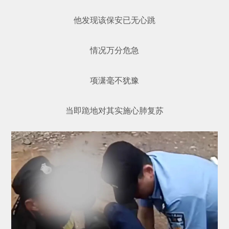
他发现该保安已无心跳
情况万分危急
项潇毫不犹豫
当即跪地对其实施心肺复苏