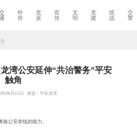
交
外
党
宣
文
党
统
交
通
侨
派
传
明
建
战
警
正文
，龙湾公安延伸“共治警务”平安
触角
6年06月12日
来源：平安龙湾
考验公安牵线的能力。