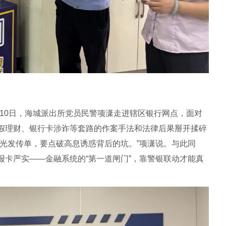
月10日，海城派出所党员民警项潇走进辖区银行网点，面对
假理财、银行卡涉诈等套路的作案手法和法律后果掰开揉碎
光发传单，要点破高息诱惑背后的坑。”项潇说。与此同
报卡严实——金融系统的“第一道闸门”，靠警银联动才能真