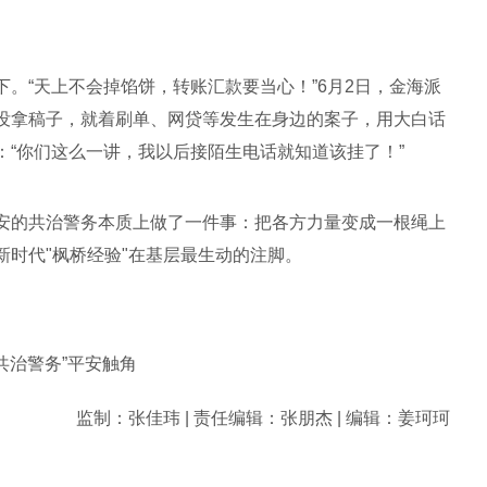
。“天上不会掉馅饼，转账汇款要当心！”6月2日，金海派
没拿稿子，就着刷单、网贷等发生在身边的案子，用大白话
“你们这么一讲，我以后接陌生电话就知道该挂了！”
安的共治警务本质上做了一件事：把各方力量变成一根绳上
时代"枫桥经验"在基层最生动的注脚。
共治警务”平安触角
监制：张佳玮 | 责任编辑：张朋杰 | 编辑：姜珂珂