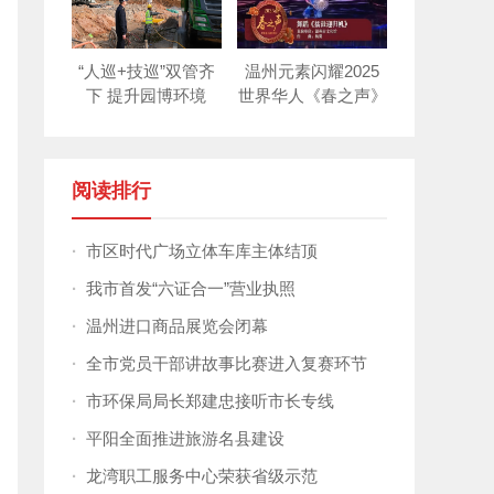
“人巡+技巡”双管齐
温州元素闪耀2025
下 提升园博环境
世界华人《春之声》
新年晚会！
阅读排行
·
市区时代广场立体车库主体结顶
·
我市首发“六证合一”营业执照
·
温州进口商品展览会闭幕
·
全市党员干部讲故事比赛进入复赛环节
·
市环保局局长郑建忠接听市长专线
·
平阳全面推进旅游名县建设
·
龙湾职工服务中心荣获省级示范