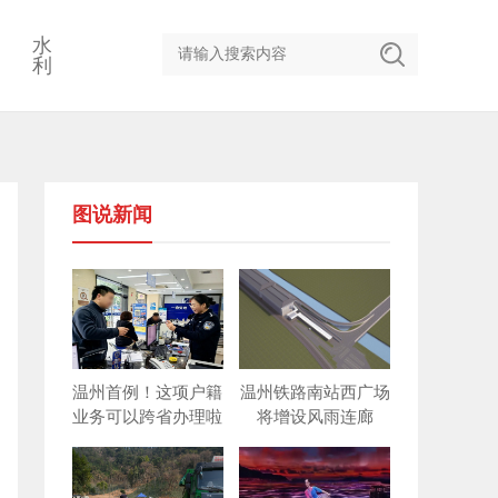
水
利
图说新闻
温州首例！这项户籍
温州铁路南站西广场
业务可以跨省办理啦
将增设风雨连廊