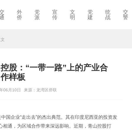
交
外
党
宣
文
党
统
交
通
侨
派
传
明
建
战
警
正文
控股：“一带一路”上的产业合
作样板
年06月10日
来源：龙湾区侨联
是中国企业“走出去”的杰出典范。其在印度尼西亚的投资发
心相通，为区域合作带来深远影响。近期，青山控股打