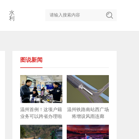
水
利
图说新闻
温州首例！这项户籍
温州铁路南站西广场
业务可以跨省办理啦
将增设风雨连廊