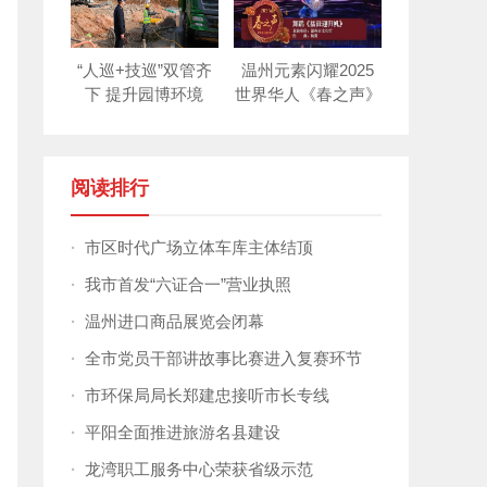
“人巡+技巡”双管齐
温州元素闪耀2025
下 提升园博环境
世界华人《春之声》
新年晚会！
阅读排行
·
市区时代广场立体车库主体结顶
·
我市首发“六证合一”营业执照
·
温州进口商品展览会闭幕
·
全市党员干部讲故事比赛进入复赛环节
·
市环保局局长郑建忠接听市长专线
·
平阳全面推进旅游名县建设
·
龙湾职工服务中心荣获省级示范