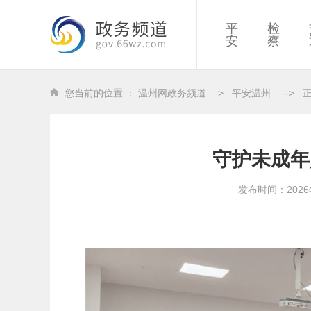
平
检
安
察
您当前的位置 ：
温州网政务频道
->
平安温州
-->
守护未成年
发布时间：2026