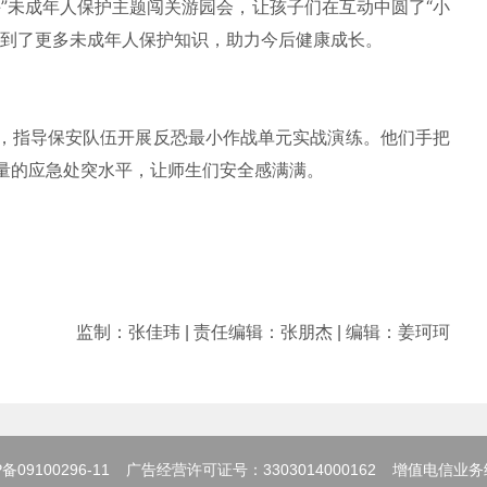
未成年人保护主题闯关游园会，让孩子们在互动中圆了“小
习到了更多未成年人保护知识，助力今后健康成长。
指导保安队伍开展反恐最小作战单元实战演练。他们手把
量的应急处突水平，让师生们安全感满满。
监制：张佳玮 | 责任编辑：张朋杰 | 编辑：姜珂珂
备09100296-11
广告经营许可证号：3303014000162
增值电信业务