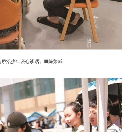
与矫治少年谈心谈话。■陈荣威