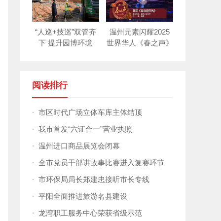
“人巡+技巡”双管齐
温州元素闪耀2025
下 提升园博环境
世界华人《春之声》
新年晚会！
阅读排行
·
市区时代广场立体车库主体结顶
·
我市首发“六证合一”营业执照
·
温州进口商品展览会闭幕
·
全市党员干部讲故事比赛进入复赛环节
·
市环保局局长郑建忠接听市长专线
·
平阳全面推进旅游名县建设
·
龙湾职工服务中心荣获省级示范