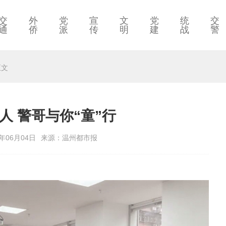
交
外
党
宣
文
党
统
交
通
侨
派
传
明
建
战
警
正文
人 警哥与你“童”行
年06月04日
来源：温州都市报