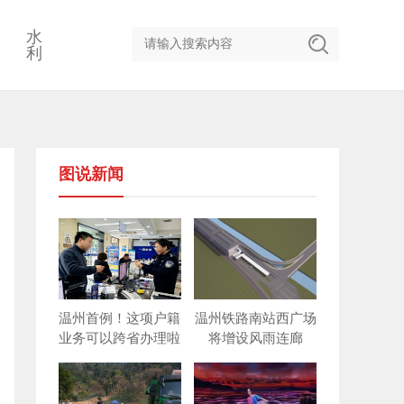
水
利
图说新闻
温州首例！这项户籍
温州铁路南站西广场
业务可以跨省办理啦
将增设风雨连廊