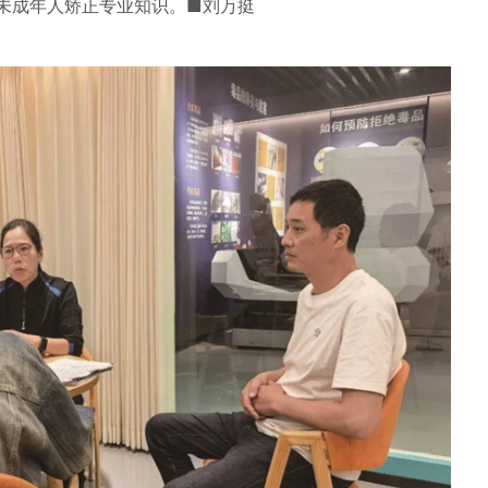
授未成年人矫正专业知识。■刘万挺