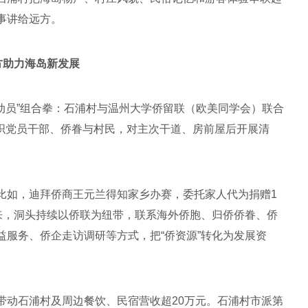
事讲给远方。
方助力海岛新发展
动员”组合拳：石浦村与温州大学侨留联（欧美同学会）联合
组织党员干部、侨眷与村民，对主次干道、房前屋后开展清
比如，迪拜侨商王元兰得知家乡办赛，委托家人代为捐赠1
年来，洞头持续以侨联为纽带，联系海外侨胞、归侨侨眷、侨
服务、侨企走访调研等方式，把“侨资源”转化为发展资
带动石浦村及周边餐饮、民宿营收超20万元。石浦村市派第