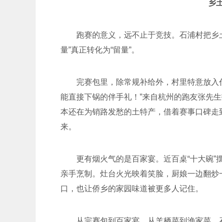
乡
跑赛的意义，远不止于竞技。石浦村把乡
量”真正转化为“留量”。
完赛包里，除常规补给外，村里特意放入
能直接下锅的伴手礼！”来自杭州的跑友张先
本还在为销路发愁的土特产，借着赛事口碑走
来。
更有烟火气的是百家宴。近百桌“十大碗
亲手烹制。灶台火光映着笑脸，厨娘一边翻炒
口，也让侨乡的家园味道被更多人记住。
从完赛包到百家宴，从羊栖菜到渔家菜，