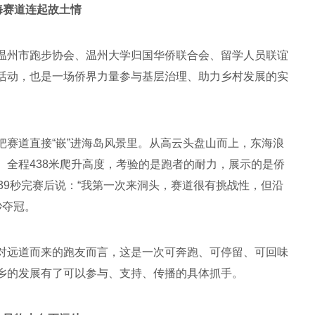
海赛道连起故土情
温州市跑步协会、温州大学归国华侨联合会、留学人员联谊
活动，也是一场侨界力量参与基层治理、助力乡村发展的实
把赛道直接“嵌”进海岛风景里。从高云头盘山而上，东海浪
。全程438米爬升高度，考验的是跑者的耐力，展示的是侨
39秒完赛后说：“我第一次来洞头，赛道很有挑战性，但沿
秒夺冠。
对远道而来的跑友而言，这是一次可奔跑、可停留、可回味
乡的发展有了可以参与、支持、传播的具体抓手。