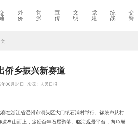
交
外
党
宣
文
党
统
交
通
侨
派
传
明
建
战
警
正文
”出侨乡振兴新赛道
6年06月04日
来源：人民日报
挑战赛在浙江省温州市洞头区大门镇石浦村举行。锣鼓声从村
海赛道盘山而上，途经百年石屋聚落、临海观景平台，向龟岩