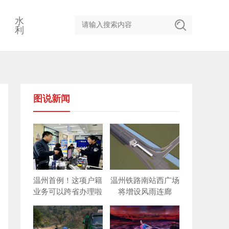
水
利
图说新闻
温州首例！这项户籍
温州铁路南站西广场
业务可以跨省办理啦
将增设风雨连廊