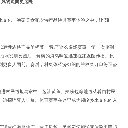
土风物走向更远处
土文化、渔家美食和农特产品装进赛事体验之中，让“流
代表性农特产品羊栖菜。“跑了这么多场赛事，第一次收到
生拍照发朋友圈后，鲜爽的海岛味道迅速在跑友圈传播。原
到更多人面前。赛后，村集体经济组织的羊栖菜订单纷至沓
”摆进村民道坦与家中，葱油黄鱼、夹粉包等地道菜肴由村民
一边招呼客人尝鲜。体育赛事在这里成为领略乡土文化的入
石浦村把海岛物产、村庄风貌、民俗记忆和游客体验串联起