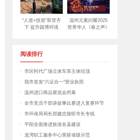
“人巡+技巡”双管齐
温州元素闪耀2025
下 提升园博环境
世界华人《春之声》
新年晚会！
阅读排行
·
市区时代广场立体车库主体结顶
·
我市首发“六证合一”营业执照
·
温州进口商品展览会闭幕
·
全市党员干部讲故事比赛进入复赛环节
·
市环保局局长郑建忠接听市长专线
·
平阳全面推进旅游名县建设
·
龙湾职工服务中心荣获省级示范