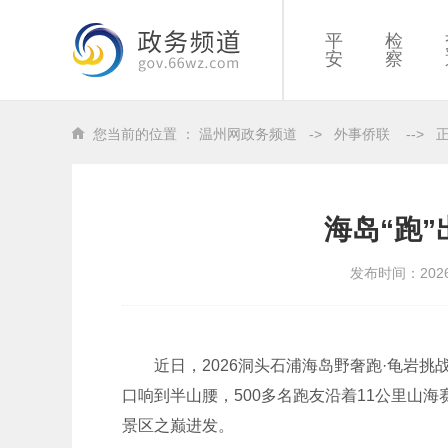
平
检
安
察
您当前的位置 ：
温州网政务频道
->
外事侨联
-->
海岛“跑
发布时间：202
近日，2026洞头石浦海岛野奢跑·龟岩
口响到半山腰，500多名跑友沿着11公里山
景区之巅进发。