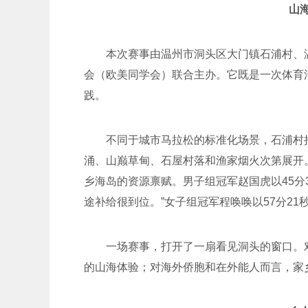
山
本次赛事由温州市洞头区大门镇石浦村、
会（欧美同学会）联合主办。它既是一次体育
践。
不同于城市马拉松的标准化场景，石浦村
涌、山巅草甸、石屋村落和渔家烟火次第展开
乡海岛的资源禀赋。男子组冠军赵国虎以45分
途补给很到位。”女子组冠军程唤唤以57分21
一场赛事，打开了一扇看见洞头的窗口。
的山海体验；对海外侨胞和在外能人而言，家