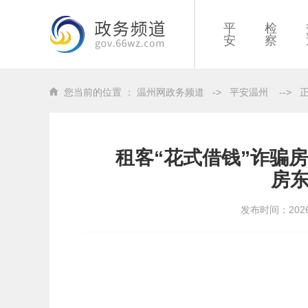
平
检
安
察
您当前的位置 ：
温州网政务频道
->
平安温州
-->
租客“花式借钱”诈骗
房
发布时间：202