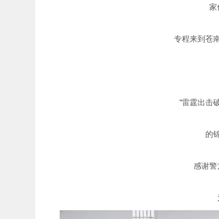
家
专程来到苍
“雷霆出击
的
感谢警