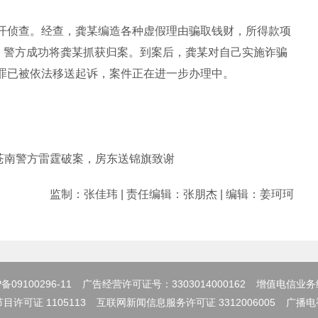
侦查。经查，龚某编造各种虚假理由骗取钱财，所得款项
日，警方成功将龚某抓获归案。到案后，龚某对自己实施诈骗
罪已被依法移送起诉，案件正在进一步办理中。
！苍南警方雷霆破案，房东送锦旗致谢
监制：张佳玮 | 责任编辑：张朋杰 | 编辑：姜珂珂
备09100296-11
广告经营许可证号：3303014000162
增值电信业务
许可证 1105113
互联网新闻信息服务许可证 3312006005
广播电