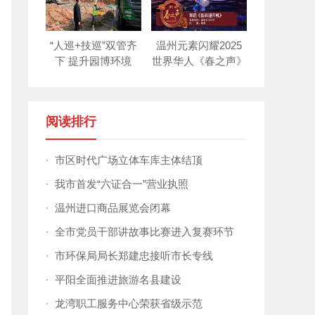
“人巡+技巡”双管齐
温州元素闪耀2025
下 提升园博环境
世界华人《春之声》
新年晚会！
阅读排行
·
市区时代广场立体车库主体结顶
·
我市首发“六证合一”营业执照
·
温州进口商品展览会闭幕
·
全市党员干部讲故事比赛进入复赛环节
·
市环保局局长郑建忠接听市长专线
·
平阳全面推进旅游名县建设
·
龙湾职工服务中心荣获省级示范