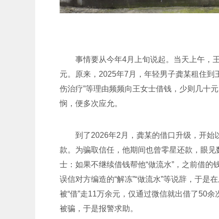
事情要从今年4月上旬说起。当天上午，王女
元。原来，2025年7月，年轻男子龚某租住到
伤治疗”等理由频频向王女士借钱，少则几十
悯，便多次应允。
到了2026年2月，龚某的借口升级，开始以
款。为骗取信任，他期间也曾零星还款，眼见
士：如果不继续借钱帮他“做流水”，之前借
误信对方编造的“解冻”“做流水”等说辞，于是
被“借”走11万余元，仅通过微信就出借了5
被骗，于是报警求助。