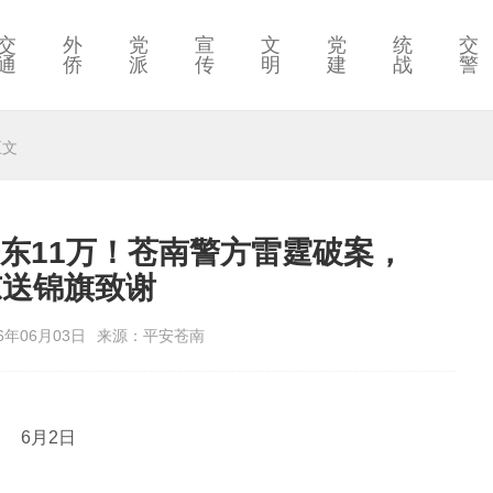
交
外
党
宣
文
党
统
交
通
侨
派
传
明
建
战
警
正文
房东11万！苍南警方雷霆破案，
东送锦旗致谢
6年06月03日
来源：平安苍南
6月2日