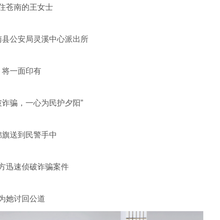
住苍南的王女士
南县公安局灵溪中心派出所
将一面印有
破诈骗，一心为民护夕阳”
锦旗送到民警手中
方迅速侦破诈骗案件
为她讨回公道