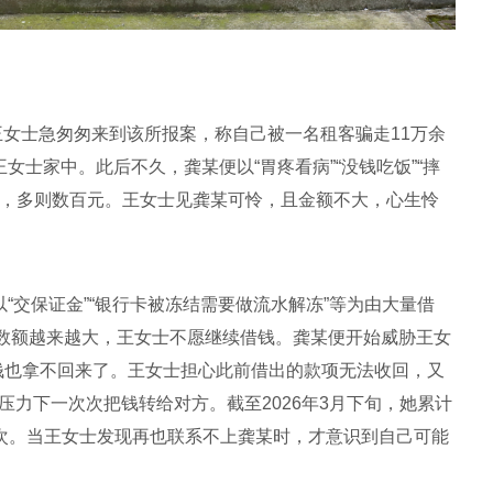
士急匆匆来到该所报案，称自己被一名租客骗走11万余
王女士家中。此后不久，龚某便以“胃疼看病”“没钱吃饭”“摔
元，多则数百元。王女士见龚某可怜，且金额不大，心生怜
“交保证金”“银行卡被冻结需要做流水解冻”等为由大量借
数额越来越大，王女士不愿继续借钱。龚某便开始威胁王女
的钱也拿不回来了。王女士担心此前借出的款项无法收回，又
在压力下一次次把钱转给对方。截至2026年3月下旬，她累计
0余次。当王女士发现再也联系不上龚某时，才意识到自己可能