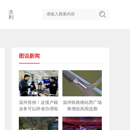
水
利
图说新闻
温州首例！这项户籍
温州铁路南站西广场
业务可以跨省办理啦
将增设风雨连廊