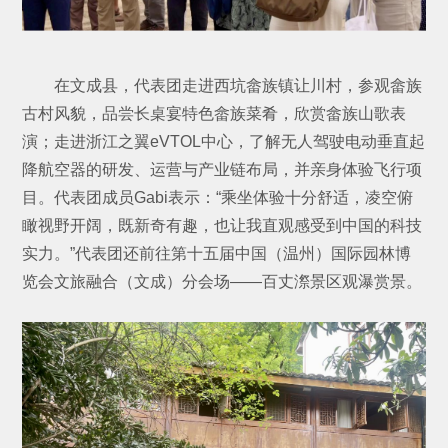
在文成县，代表团走进西坑畲族镇让川村，参观畲族
古村风貌，品尝长桌宴特色畲族菜肴，欣赏畲族山歌表
演；走进浙江之翼eVTOL中心，了解无人驾驶电动垂直起
降航空器的研发、运营与产业链布局，并亲身体验飞行项
目。代表团成员Gabi表示：“乘坐体验十分舒适，凌空俯
瞰视野开阔，既新奇有趣，也让我直观感受到中国的科技
实力。”代表团还前往第十五届中国（温州）国际园林博
览会文旅融合（文成）分会场——百丈漈景区观瀑赏景。