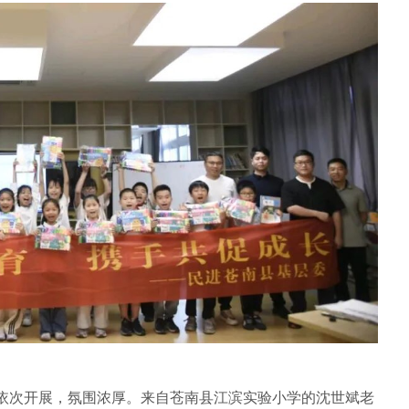
依次开展，氛围浓厚。来自苍南县江滨实验小学的沈世斌老