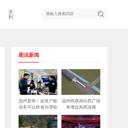
水
利
图说新闻
温州首例！这项户籍
温州铁路南站西广场
业务可以跨省办理啦
将增设风雨连廊