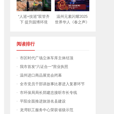
“人巡+技巡”双管齐
温州元素闪耀2025
下 提升园博环境
世界华人《春之声》
新年晚会！
阅读排行
·
市区时代广场立体车库主体结顶
·
我市首发“六证合一”营业执照
·
温州进口商品展览会闭幕
·
全市党员干部讲故事比赛进入复赛环节
·
市环保局局长郑建忠接听市长专线
·
平阳全面推进旅游名县建设
·
龙湾职工服务中心荣获省级示范