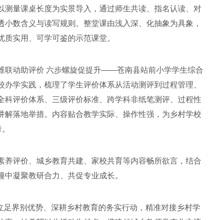
以测量课桌长度为实景导入，通过师生共读、指名认读、对
透小数含义与读写规则。整堂课由浅入深、化抽象为具象，
优质实用、可学可鉴的示范课堂。
维联动助评价 六步螺旋促提升——苍南县站前小学学生综合
校办学实践，梳理了学生评价体系从活动测评到过程管理、
全科评价体系、三级评价标准、跨学科非纸笔测评、过程性
讲解落地举措。内容贴合教学实际、操作性强，为乡村学校
考。
素养评价、城乡教育共建、家校共育等内容畅所欲言，结合
撞中凝聚教研合力、共促专业成长。
进立足界别优势、深耕乡村教育的务实行动，精准对接乡村学