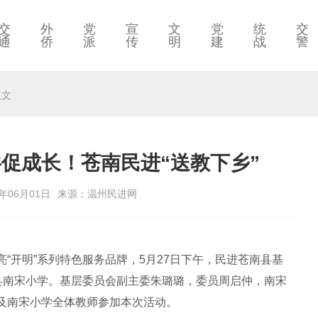
交
外
党
宣
文
党
统
交
通
侨
派
传
明
建
战
警
正文
促成长！苍南民进“送教下乡”
年06月01日
来源：温州民进网
“开明”系列特色服务品牌，5月27日下午，民进苍南县基
南县南宋小学。基层委员会副主委朱璐璐，委员周启仲，南宋
及南宋小学全体教师参加本次活动。