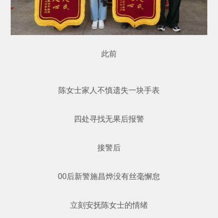
此前
陈女士家人不慎遗失一块手表
四处寻找无果后报警
接警后
00后新警施昌烨没有丝毫懈怠
立刻安抚陈女士的情绪