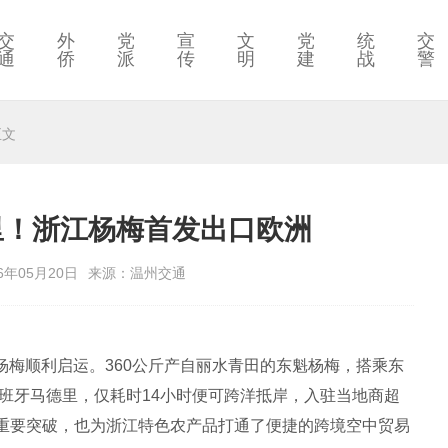
交
外
党
宣
文
党
统
交
通
侨
派
传
明
建
战
警
正文
里！浙江杨梅首发出口欧洲
6年05月20日
来源：温州交通
的杨梅顺利启运。360公斤产自丽水青田的东魁杨梅，搭乘东
西班牙马德里，仅耗时14小时便可跨洋抵岸，入驻当地商超
重要突破，也为浙江特色农产品打通了便捷的跨境空中贸易