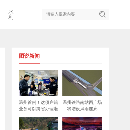
水
利
图说新闻
温州首例！这项户籍
温州铁路南站西广场
业务可以跨省办理啦
将增设风雨连廊