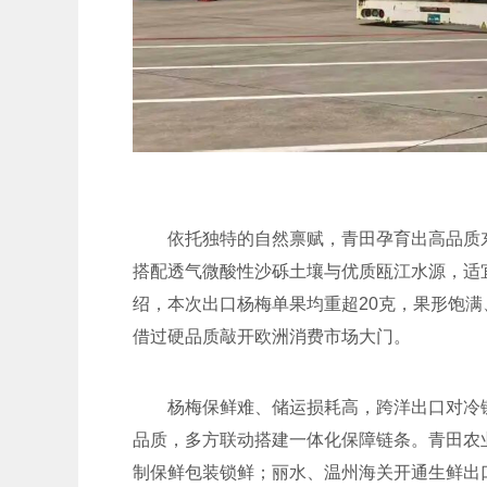
依托独特的自然禀赋，青田孕育出高品质
搭配透气微酸性沙砾土壤与优质瓯江水源，适
绍，本次出口杨梅单果均重超20克，果形饱
借过硬品质敲开欧洲消费市场大门。
杨梅保鲜难、储运损耗高，跨洋出口对冷
品质，多方联动搭建一体化保障链条。青田农
制保鲜包装锁鲜；丽水、温州海关开通生鲜出