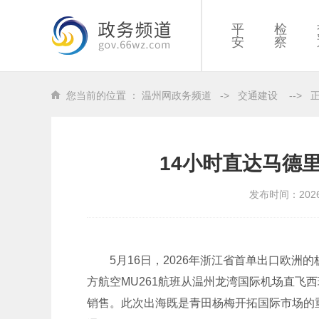
平
检
安
察
您当前的位置 ：
温州网政务频道
->
交通建设
-->
14小时直达马德
发布时间：202
5月16日，2026年浙江省首单出口欧洲
方航空MU261航班从温州龙湾国际机场直飞
销售。此次出海既是青田杨梅开拓国际市场的