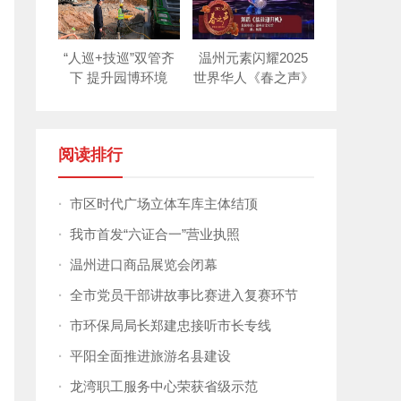
“人巡+技巡”双管齐
温州元素闪耀2025
下 提升园博环境
世界华人《春之声》
新年晚会！
阅读排行
·
市区时代广场立体车库主体结顶
·
我市首发“六证合一”营业执照
·
温州进口商品展览会闭幕
·
全市党员干部讲故事比赛进入复赛环节
·
市环保局局长郑建忠接听市长专线
·
平阳全面推进旅游名县建设
·
龙湾职工服务中心荣获省级示范