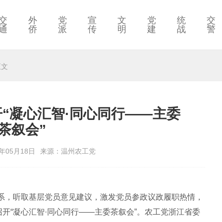
交
外
党
宣
文
党
统
交
通
侨
派
传
明
建
战
警
正文
“凝心汇智·同心同行——主委
茶叙会”
年05月18日
来源：温州农工党
系，听取基层党员意见建议，激发党员参政议政履职热情，
召开“凝心汇智·同心同行——主委茶叙会”。农工党浙江省委