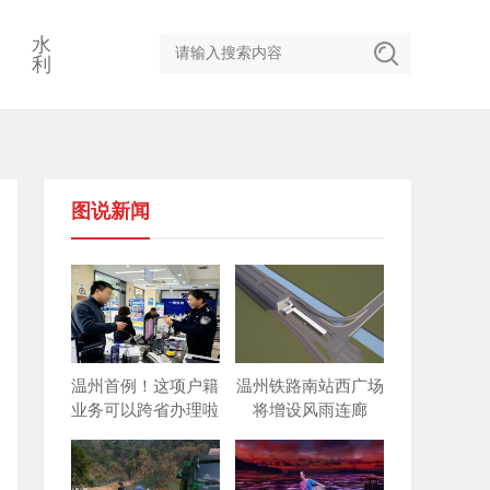
水
利
图说新闻
温州首例！这项户籍
温州铁路南站西广场
业务可以跨省办理啦
将增设风雨连廊