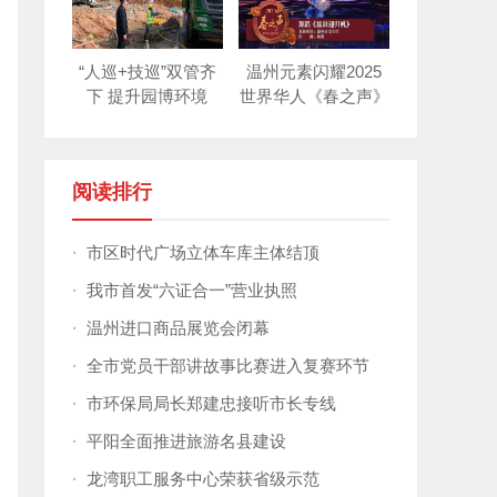
“人巡+技巡”双管齐
温州元素闪耀2025
下 提升园博环境
世界华人《春之声》
新年晚会！
阅读排行
·
市区时代广场立体车库主体结顶
·
我市首发“六证合一”营业执照
·
温州进口商品展览会闭幕
·
全市党员干部讲故事比赛进入复赛环节
·
市环保局局长郑建忠接听市长专线
·
平阳全面推进旅游名县建设
·
龙湾职工服务中心荣获省级示范