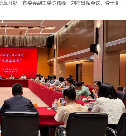
长章月影，市委会副主委陈伟峰、刘桂出席会议。骨干党