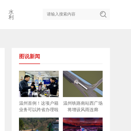
水
利
图说新闻
温州首例！这项户籍
温州铁路南站西广场
业务可以跨省办理啦
将增设风雨连廊