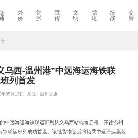
交
外
党
宣
文
党
统
交
通
侨
派
传
明
建
战
警
正文
义乌西-温州港”中远海运海铁联
运班列首发
6年05月15日
来源：温州交通
商品的中远海运海铁联运班列从义乌西站鸣笛启程，开往温州
运海铁联运班列成功首发。该批货物随后将搭乘中远海运集装