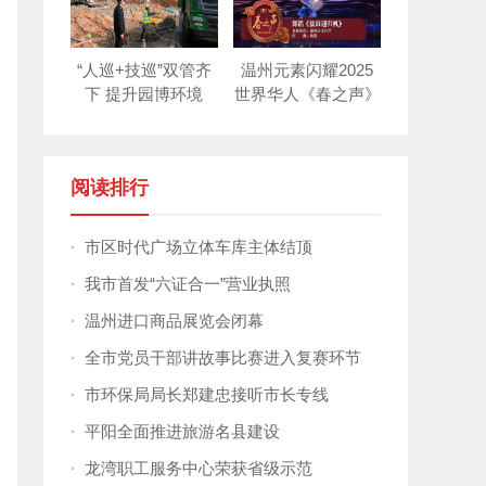
“人巡+技巡”双管齐
温州元素闪耀2025
下 提升园博环境
世界华人《春之声》
新年晚会！
阅读排行
·
市区时代广场立体车库主体结顶
·
我市首发“六证合一”营业执照
·
温州进口商品展览会闭幕
·
全市党员干部讲故事比赛进入复赛环节
·
市环保局局长郑建忠接听市长专线
·
平阳全面推进旅游名县建设
·
龙湾职工服务中心荣获省级示范