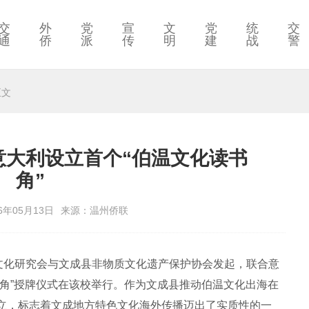
交
外
党
宣
文
党
统
交
通
侨
派
传
明
建
战
警
正文
意大利设立首个“伯温文化读书
角”
6年05月13日
来源：温州侨联
化研究会与文成县非物质文化遗产保护协会发起，联合意
书角”授牌仪式在该校举行。作为文成县推动伯温文化出海在
立，标志着文成地方特色文化海外传播迈出了实质性的一