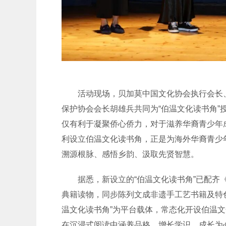
活动现场，贝加莫中国文化协会执行会长、
保护协会会长胡雄兵共同为“伯温文化读书角
仅有利于凝聚侨心侨力，对于滋养华裔青少年
利设立伯温文化读书角，正是为海外华裔青少
溯源根脉、感悟乡韵、汲取先贤智慧。
据悉，新设立的“伯温文化读书角”已配齐《
典籍读物，同步陈列文成非遗手工艺书籍及特
温文化读书角”为平台载体，常态化开设伯温
在沉浸式阅读中涵养品格、增长学识，成长为