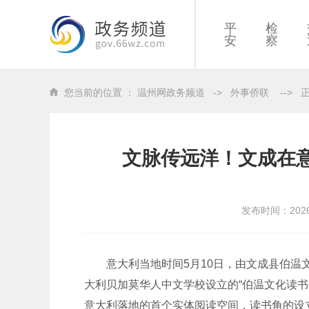
平
检
安
察
您当前的位置 ：
温州网政务频道
->
外事侨联
-->
文脉传远洋！文成在
发布时间：202
意大利当地时间5月10日，由文成县伯温文
大利贝加莫华人中文学校设立的“伯温文化读
意大利落地的首个实体阅读空间，读书角的设