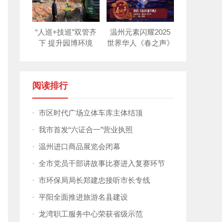
“人巡+技巡”双管齐
温州元素闪耀2025
下 提升园博环境
世界华人《春之声》
新年晚会！
阅读排行
·
市区时代广场立体车库主体结顶
·
我市首发“六证合一”营业执照
·
温州进口商品展览会闭幕
·
全市党员干部讲故事比赛进入复赛环节
·
市环保局局长郑建忠接听市长专线
·
平阳全面推进旅游名县建设
·
龙湾职工服务中心荣获省级示范