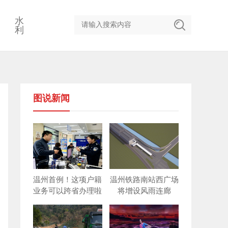
水
利
图说新闻
温州首例！这项户籍
温州铁路南站西广场
业务可以跨省办理啦
将增设风雨连廊