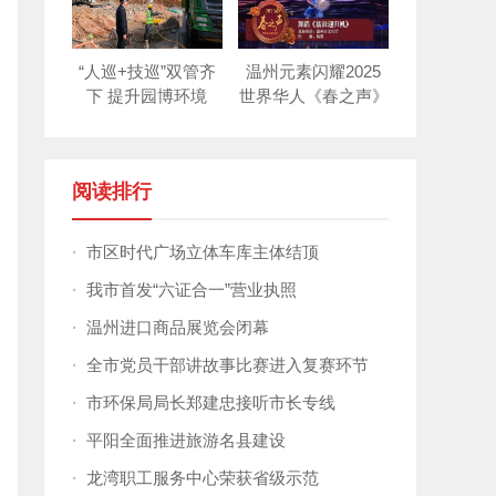
“人巡+技巡”双管齐
温州元素闪耀2025
下 提升园博环境
世界华人《春之声》
新年晚会！
阅读排行
·
市区时代广场立体车库主体结顶
·
我市首发“六证合一”营业执照
·
温州进口商品展览会闭幕
·
全市党员干部讲故事比赛进入复赛环节
·
市环保局局长郑建忠接听市长专线
·
平阳全面推进旅游名县建设
·
龙湾职工服务中心荣获省级示范