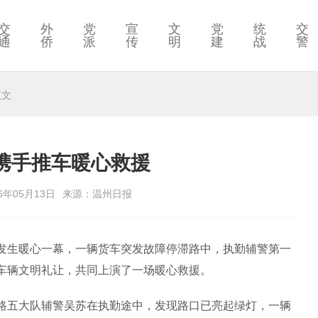
交
外
党
宣
文
党
统
交
通
侨
派
传
明
建
战
警
正文
携手推车暖心救援
6年05月13日
来源：温州日报
生暖心一幕，一辆货车突发故障停滞路中，执勤辅警第一
车辆文明礼让，共同上演了一场暖心救援。
五大队辅警吴苏在执勤途中，发现路口已亮起绿灯，一辆