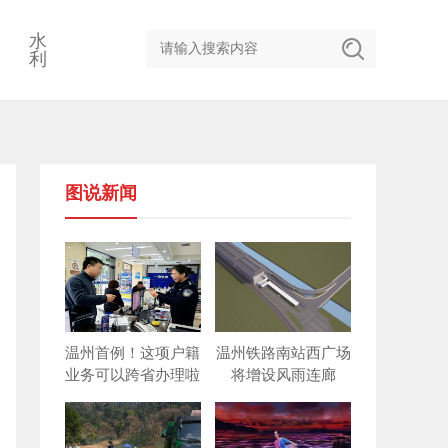
水
利
图说新闻
温州首例！这项户籍
温州铁路南站西广场
业务可以跨省办理啦
将增设风雨连廊