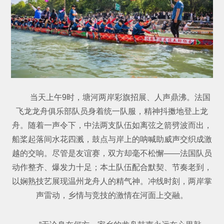
当天上午9时，塘河两岸彩旗招展、人声鼎沸。法国
飞龙龙舟俱乐部队员身着统一队服，精神抖擞地登上龙
舟。随着一声令下，中法两支队伍如离弦之箭劈波而出，
船桨起落间水花四溅，鼓点与岸上的呐喊助威声交织成激
越的交响。尽管是友谊赛，双方却毫不松懈——法国队员
动作整齐、爆发力十足；本土队伍配合默契、节奏老到，
以娴熟技艺展现温州龙舟人的精气神。冲线时刻，两岸掌
声雷动，乡情与竞技的激情在河面上交融。