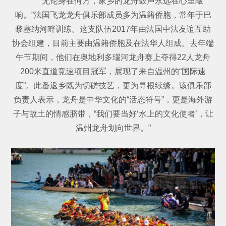
“无论身在何方，家乡的龙舟鼓声永远在心里敲
响。”法国飞龙龙舟俱乐部成员多为温籍侨胞，常年于巴
黎塞纳河畔训练。这支队伍2017年由法国中法友谊互助
协会组建，目前主要由温籍侨胞及在法华人组成。去年端
午节期间，他们在奥地利多瑙河龙舟赛上夺得22人龙舟
200米直道竞速项目冠军，展现了来自温州的“国际速
度”。此番返乡既为切磋技艺，更为寻根续缘。该俱乐部
负责人表示，龙舟是中华文化的“活态符号”，更是海外游
子与故土的情感脐带，“我们要当好‘水上的文化使者’，让
温州龙舟划向世界。”