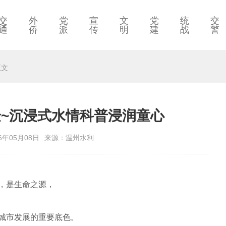
交
外
党
宣
文
党
统
交
通
侨
派
传
明
建
战
警
正文
验~沉浸式水情科普浸润童心
6年05月08日
来源：温州水利
，是生命之源，
城市发展的重要底色。