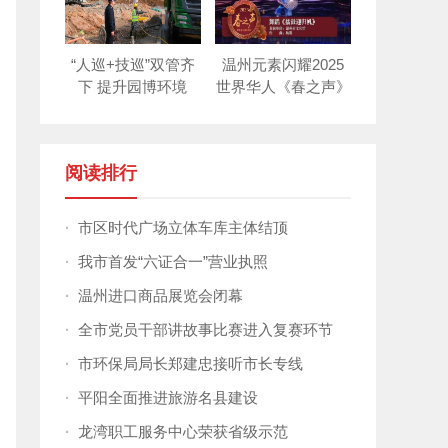
“人巡+技巡”双管齐
温州元素闪耀2025
下 提升园博环境
世界华人《春之声》
新年晚会！
阅读排行
·
市区时代广场立体车库主体结顶
·
我市首发“六证合一”营业执照
·
温州进口商品展览会闭幕
·
全市党员干部讲故事比赛进入复赛环节
·
市环保局局长郑建忠接听市长专线
·
平阳全面推进旅游名县建设
·
龙湾职工服务中心荣获省级示范