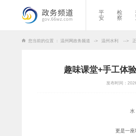
平
检
安
察
您当前的位置 ：
温州网政务频道
->
温州水利
-->
趣味课堂+手工体
发布时间：202
水
更是一座