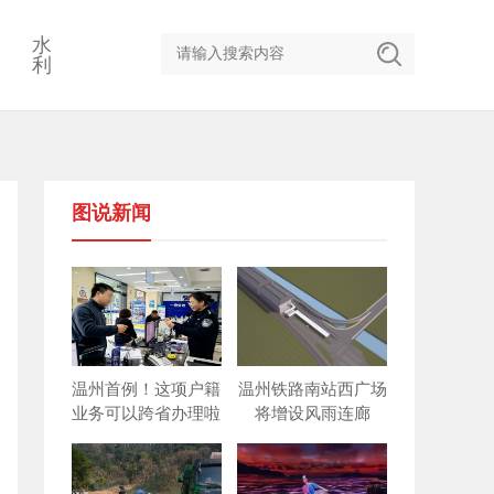
水
利
图说新闻
温州首例！这项户籍
温州铁路南站西广场
业务可以跨省办理啦
将增设风雨连廊