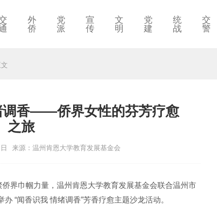
交
外
党
宣
文
党
统
交
通
侨
派
传
明
建
战
警
正文
绪调香——侨界女性的芬芳疗愈
之旅
3日
来源：温州肯恩大学教育发展基金会
侨界巾帼力量，温州肯恩大学教育发展基金会联合温州市
办 “闻香识我 情绪调香”芳香疗愈主题沙龙活动。