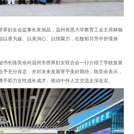
界妇女会监事长朱旭晶，温州肯恩大学教育工会主席林杨
动以香为媒、以美润心、以情聚力，在馥郁芬芳中舒缓身
。
书长陈奕余向温州市侨界妇女联合会一行介绍了学校发展
给予充分肯定，并对未来发展寄予美好期待。陈奕余表示，
携手助力女性成长成才、推动中外人文交流走深走实。