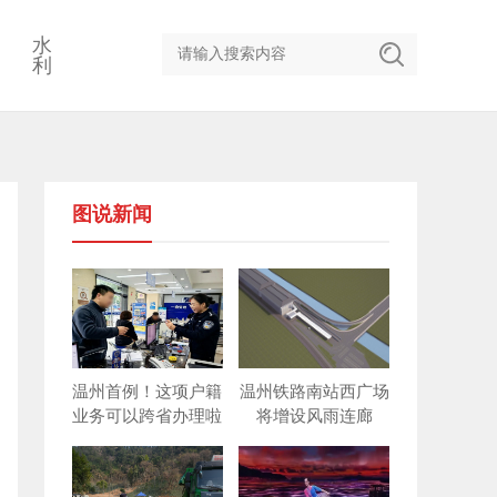
水
利
图说新闻
温州首例！这项户籍
温州铁路南站西广场
业务可以跨省办理啦
将增设风雨连廊