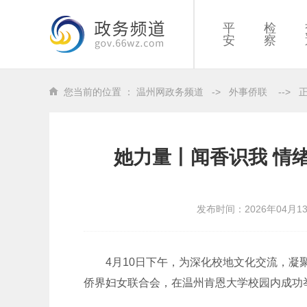
平
检
安
察
您当前的位置 ：
温州网政务频道
->
外事侨联
-->
她力量丨闻香识我 情
发布时间：2026年04月1
4月10日下午，为深化校地文化交流，凝聚
侨界妇女联合会，在温州肯恩大学校园内成功举