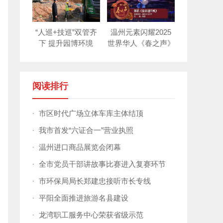
“人巡+技巡”双管齐
温州元素闪耀2025
下 提升园博环境
世界华人《春之声》
新年晚会！
阅读排行
·
市区时代广场立体车库主体结顶
·
我市首发“六证合一”营业执照
·
温州进口商品展览会闭幕
·
全市党员干部讲故事比赛进入复赛环节
·
市环保局局长郑建忠接听市长专线
·
平阳全面推进旅游名县建设
·
龙湾职工服务中心荣获省级示范