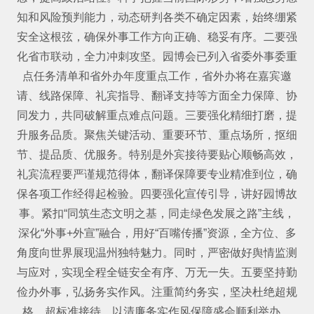
知和风险预判能力，动态研判各类不确定因素，始终绷紧
安全这根弦，确保外事工作方向正确、稳妥有序。二要强
化省市联动，全力冲刺攻坚。园博会已列入省委外事委重
点任务清单和省外办年度重点工作，省外办将在嘉宾邀
请、线路保障、礼宾指导、翻译支持等方面全力保障、协
同发力，共同破解重点难点问题。三要强化精细打磨，提
升服务品质。聚焦关键活动、重要环节、重点场所，抠细
节、提品质、优服务。特别是外宾接待要贴心顺畅高效，
礼宾流程要严谨规范得体，翻译保障要专业精准到位，确
保各项工作经得起检验。四要强化宣传引导，讲好园博故
事。紧扣“同筑生态文明之基，同走绿色发展之路”主线，
深化“外事+外宣”融合，用好“百嘴传播”资源，全方位、多
角度向世界展现温州独特魅力。同时，严密做好舆情监测
与应对，实现全程全链安全有序、万无一失。五要坚持勤
俭办外事，弘扬务实作风。注重简约务实，坚决杜绝超规
格、超标准接待，以清廉务实作风保障盛会顺利举办。