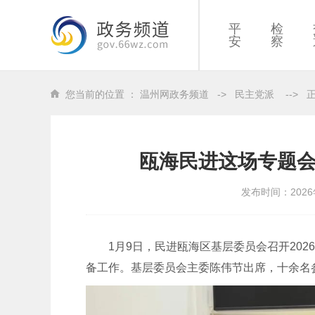
平
检
安
察
您当前的位置 ：
温州网政务频道
->
民主党派
-->
瓯海民进这场专题
发布时间：2026
1月9日，民进瓯海区基层委员会召开202
备工作。基层委员会主委陈伟节出席，十余名