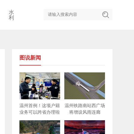
水
利
图说新闻
温州首例！这项户籍
温州铁路南站西广场
业务可以跨省办理啦
将增设风雨连廊