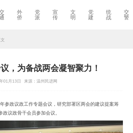
交
外
党
宣
文
党
统
交
通
侨
派
传
明
建
战
警
正文
会议，为备战两会凝智聚力！
年01月13日
来源：温州民进网
6年参政议政工作专题会议，研究部署区两会的建议提案筹
参政议政骨干会员参加会议。