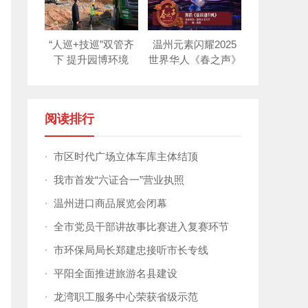
“人巡+技巡”双管齐
温州元素闪耀2025
下 提升园博环境
世界华人《春之声》
新年晚会！
阅读排行
·
市区时代广场立体车库主体结顶
·
我市首发“六证合一”营业执照
·
温州进口商品展览会闭幕
·
全市党员干部讲故事比赛进入复赛环节
·
市环保局局长郑建忠接听市长专线
·
平阳全面推进旅游名县建设
·
龙湾职工服务中心荣获省级示范