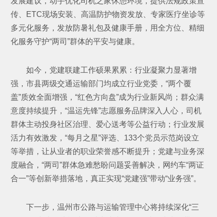
发展建议，动手优化司机之家休憩环境，提供法规政策宣
传、ETC现场安装、高温防护物资发放、专家医疗坐诊等
多元化服务，发放防暑礼包及健康手册，用全方位、精细
化服务守护“两司”群体的平安与健康。
如今，党建联建工作硕果累累：行业凝聚力显著增
强，市县两级交通运输部门均成立行业党委，“两个覆
盖”质效全面增强，“红色方向盘”成为行业新风尚；群众满
意度持续提升，“温运先锋”志愿服务品牌深入人心，司机
群体主动投身社区治理、爱心送考等公益行动；行业发展
活力有效激发，“每月之星”评选、133个党员示范岗设立
等举措，让从业者的职业荣誉感不断提升；党建与业务深
度融合，“两司”群体急难愁盼问题妥善解决，网约车“两证
合一”等创新举措落地，真正实现“党建强”带动“业务强”。
下一步，温州市公路与运输管理中心将持续深化“三