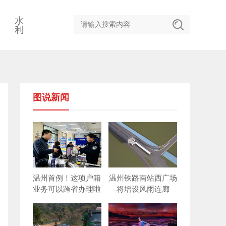
水
利
图说新闻
温州首例！这项户籍
温州铁路南站西广场
业务可以跨省办理啦
将增设风雨连廊