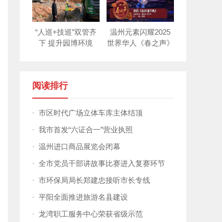
“人巡+技巡”双管齐
温州元素闪耀2025
下 提升园博环境
世界华人《春之声》
新年晚会！
阅读排行
·
市区时代广场立体车库主体结顶
·
我市首发“六证合一”营业执照
·
温州进口商品展览会闭幕
·
全市党员干部讲故事比赛进入复赛环节
·
市环保局局长郑建忠接听市长专线
·
平阳全面推进旅游名县建设
·
龙湾职工服务中心荣获省级示范