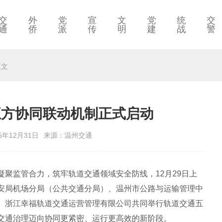
交
外
党
宣
文
党
统
交
通
侨
派
传
明
建
战
警
正文
五方协同联动机制正式启动
5年12月31日
来源：温州交通
监管合力，筑牢轨道交通领域安全防线，12月29日上
安局机场分局（公共交通分局）、温州市公路与运输管理中
、浙江幸福轨道交通运营管理有限公司共同举行轨道交通五
交通治理迈向协同更紧密、运行更高效的新阶段。