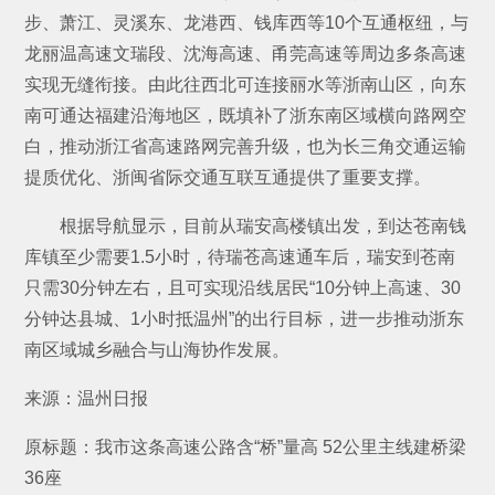
步、萧江、灵溪东、龙港西、钱库西等10个互通枢纽，与
龙丽温高速文瑞段、沈海高速、甬莞高速等周边多条高速
实现无缝衔接。由此往西北可连接丽水等浙南山区，向东
南可通达福建沿海地区，既填补了浙东南区域横向路网空
白，推动浙江省高速路网完善升级，也为长三角交通运输
提质优化、浙闽省际交通互联互通提供了重要支撑。
根据导航显示，目前从瑞安高楼镇出发，到达苍南钱
库镇至少需要1.5小时，待瑞苍高速通车后，瑞安到苍南
只需30分钟左右，且可实现沿线居民“10分钟上高速、30
分钟达县城、1小时抵温州”的出行目标，进一步推动浙东
南区域城乡融合与山海协作发展。
来源：温州日报
原标题：我市这条高速公路含“桥”量高 52公里主线建桥梁
36座