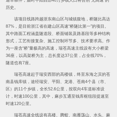
通车条件，届时平阳西部40万乡镇人口将告别“无高速”的
历史。
该项目线路跨越浙东南山区与城镇腹地，桥隧比高达
87%，是目前浙江省在建山区高速“桥隧比第一”的项目。
其中路面工程涵盖隧道段、桥面铺装及路基段等多种结构
形式，工艺衔接复杂、施工控制环节多、技术要求高。作
为一座含“桥”量极高的高速，瑞苍高速主线设有大小桥梁
36座，以高架桥为主，总长度达37公里，占全线70%，
隧道也有7座。
瑞苍高速起于瑞安西部的高楼镇，终至东海之滨的苍
南县钱库镇，途经瑞安、平阳、龙港、苍南4个县（市、
区）的11个乡镇，全长52.6公里，按双向4车道标准设
计，时速100公里，其中，麻步互通至钱库枢纽段提速至
时速120公里。
瑞苍高速全线设有高楼、腾蛟、南雁荡山、水头、麻