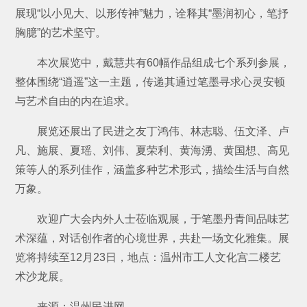
展现“以小见大、以形传神”魅力，诠释其“墨润初心，笔抒
胸臆”的艺术坚守。
本次展览中，戴慧共有60幅作品组成七个系列参展，
整体围绕“逍遥”这一主题，传递其通过笔墨寻求心灵安顿
与艺术自由的内在追求。
展览还展出了民进之友丁鸿伟、林志聪、伍文泽、卢
凡、施展、夏瑶、刘伟、夏荣利、黄海湧、黄国想、高见
策等人的系列佳作，涵盖多种艺术形式，描绘生活与自然
万象。
欢迎广大会内外人士莅临观展，于笔墨丹青间品味艺
术深蕴，对话创作者的心境世界，共赴一场文化雅集。展
览将持续至12月23日，地点：温州市工人文化宫二楼艺
术沙龙展。
来源：温州民进网