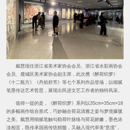
戴慧现任浙江省美术家协会会员、浙江省水彩画协会
会员、鹿城区美术家协会副主席，此次携《醉荷织梦》
《十二瓶方》《丹焰舒芳》等七个系列作品登场，以细腻
笔墨传达艺术哲思，展现出民进文艺工作者的独特风采。
值得一提的是，《醉荷织梦》系列以35cm×35cm×18
的多幅画作组合形式，巧妙融合荷花清雅之姿与梦境朦胧
之美。戴慧用细腻笔触勾勒荷叶脉络与荷花娇嫩，墨色浓
淡相宜，既传承国画传统精髓，又融入现代审美“意境”，