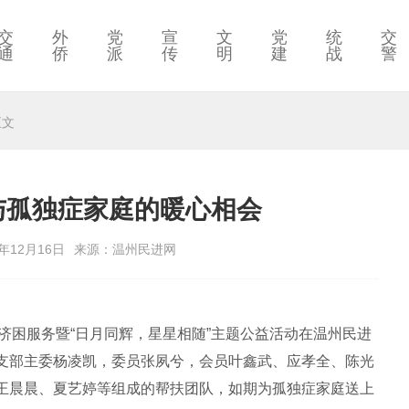
交
外
党
宣
文
党
统
交
通
侨
派
传
明
建
战
警
正文
”与孤独症家庭的暖心相会
年12月16日
来源：温州民进网
行”济困服务暨“日月同辉，星星相随”主题公益活动在温州民进
支部主委杨凌凯，委员张夙兮，会员叶鑫武、应孝全、陈光
王晨晨、夏艺婷等组成的帮扶团队，如期为孤独症家庭送上