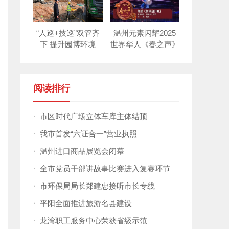
“人巡+技巡”双管齐
温州元素闪耀2025
下 提升园博环境
世界华人《春之声》
新年晚会！
阅读排行
·
市区时代广场立体车库主体结顶
·
我市首发“六证合一”营业执照
·
温州进口商品展览会闭幕
·
全市党员干部讲故事比赛进入复赛环节
·
市环保局局长郑建忠接听市长专线
·
平阳全面推进旅游名县建设
·
龙湾职工服务中心荣获省级示范