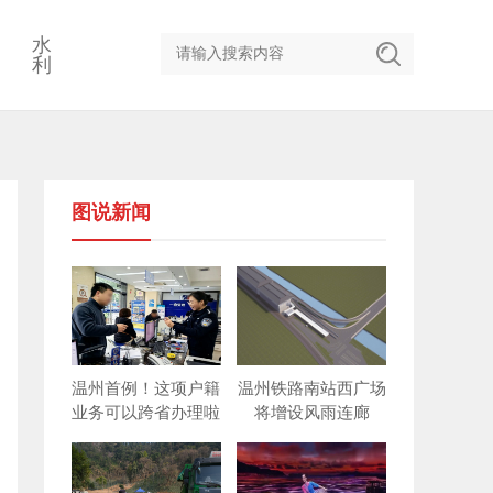
水
利
图说新闻
温州首例！这项户籍
温州铁路南站西广场
业务可以跨省办理啦
将增设风雨连廊