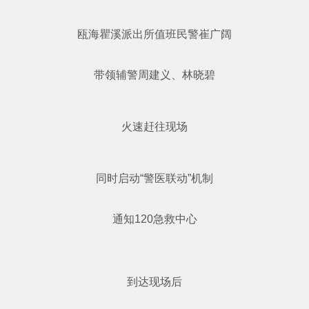
瓯海瞿溪派出所值班民警崔广阔
带领辅警周建义、林晓碧
火速赶往现场
同时启动“警医联动”机制
通知120急救中心
到达现场后