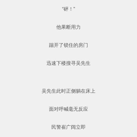
“砰！”
他果断用力
踹开了锁住的房门
迅速下楼搜寻吴先生
吴先生此时正侧躺在床上
面对呼喊毫无反应
民警崔广阔立即