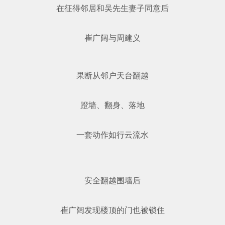
在征得邻居和吴先生妻子同意后
崔广阔与周建义
果断从邻户天台翻越
蹬墙、翻身、落地
一套动作如行云流水
安全翻越围墙后
崔广阔发现楼顶的门也被锁住