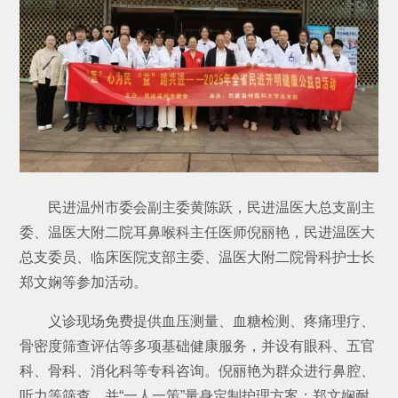
民进温州市委会副主委黄陈跃，民进温医大总支副主
委、温医大附二院耳鼻喉科主任医师倪丽艳，民进温医大
总支委员、临床医院支部主委、温医大附二院骨科护士长
郑文娴等参加活动。
义诊现场免费提供血压测量、血糖检测、疼痛理疗、
骨密度筛查评估等多项基础健康服务，并设有眼科、五官
科、骨科、消化科等专科咨询。倪丽艳为群众进行鼻腔、
听力等筛查，并“一人一策”量身定制护理方案；郑文娴耐