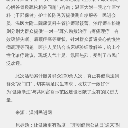
心解答骨质疏松相关问题与咨询；温医大附一院老年医学
科（干部保健）护士长陈秀芳提供测血糖服务；民进会
员、温医大附二院康复科主管护师郑筱蕾、治疗师辛松建
则分别为群众提供“一对一”耳穴贴敷治疗与疼痛理疗，有
效缓解失眠、肩颈疼痛等症状。针对群众普遍关心的慢性
病调理等问题，医护人员结合临床经验细致解答，给出个
性化诊疗建议。现场人气十足、氛围热烈，受到了市民广
泛欢迎。
此次活动累计服务群众200余人次，真正将健康送到
群众“家门口”，切实满足民生需求，收获了一致好评，
为“健康浙江”与共同富裕示范区建设贡献了应有的民进力
量。
来源：温州民进网
原标题：让健康更有温度！“开明健康公益日”送来“对