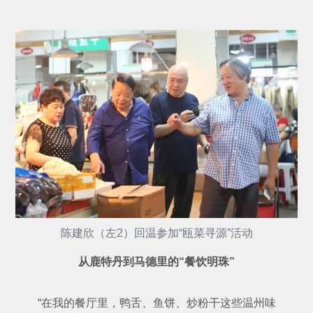
陈建欣（左2）回温参加“瓯菜寻源”活动
从鹿特丹到马德里的“餐饮明珠”
“在我的餐厅里，鸭舌、鱼饼、炒粉干这些温州味