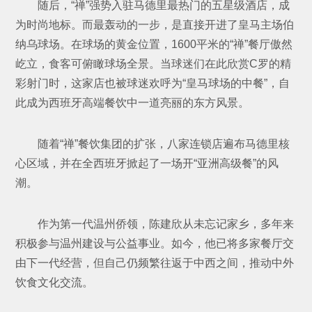
随后，“禅”强势入驻马德里最热门的五星级酒店，成
为时尚地标。而最轰动的一步，是直接开进了皇马主场伯
纳乌球场。在球场的黄金位置，1600平米的“禅”餐厅傲然
屹立，食客可俯瞰球场全景。当球迷们在此欣赏C罗的精
彩射门时，这家店也被球迷欢呼为“皇马球场的中餐”，自
此成为西班牙高端餐饮中一道亮丽的东方风景。
随着“禅”餐饮集团的扩张，八家连锁店遍布马德里核
心区域，并在全西班牙掀起了一场开“亚洲高级餐”的风
潮。
作为第一代温州侨领，陈建欣从未忘记家乡，多年来
积极参与温州建设与公益事业。如今，他已将多家餐厅交
由下一代经营，但自己仍频繁往返于中西之间，推动中外
饮食文化交流。