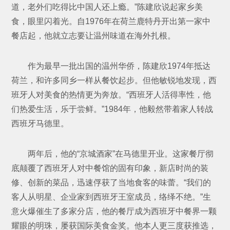
道，老外们吃得比中国人还上瘾。”陈建欣说起家乡美
食，眼里闪着光。自1976年在荷兰鹿特丹开出第一家中
餐店起，他就立志要让温州味道在海外扎根。
作为最早一批出国的温州华侨，陈建欣1974年抵达
荷兰，和许多同乡一样从餐饮起步。但他敏锐地发现，西
班牙人对美食的热情更为奔放。“西班牙人活得率性，他
们热爱生活，乐于尝鲜。”1984年，他毅然带着家人转战
西班牙马德里。
两年后，他的“京城酒家”在马德里开业。这家餐厅彻
底颠覆了西班牙人对中餐馆的固有印象，新店时尚的装
修、创新的菜品，迅速俘获了当地食客的味蕾。“我们的
客人从明星、企业家到西班牙王室成员，络绎不绝。”生
意火爆催生了多家分店，他的餐厅成为西班牙中餐界一颗
耀眼的明珠，屡获国际美食金奖。他本人更三度获推选，