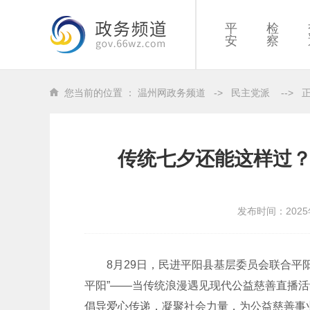
平
检
安
察
您当前的位置 ：
温州网政务频道
->
民主党派
-->
传统七夕还能这样过
发布时间：2025
8月29日，民进平阳县基层委员会联合平阳
平阳”——当传统浪漫遇见现代公益慈善直播
倡导爱心传递，凝聚社会力量，为公益慈善事