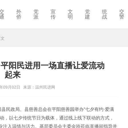
交
外
党
宣
文
党
统
交
通
侨
派
传
明
建
战
警
正文
？平阳民进用一场直播让爱流动
起来
年09月02日
来源：温州民进网
县民政局、县慈善总会在平阳慈善园举办“七夕有约·爱满
活动，以七夕传统节日为载体，通过线上线下联动的方式，
业注入温情与活力。基层委员会主委金玲莅临直播间指导并