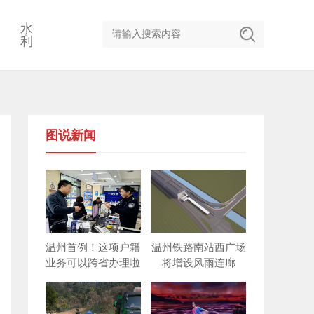
水
利
图说新闻
温州首例！这项户籍
温州铁路南站西广场
业务可以跨省办理啦
将增设风雨连廊