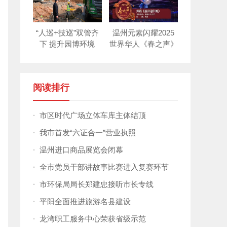
“人巡+技巡”双管齐
温州元素闪耀2025
下 提升园博环境
世界华人《春之声》
新年晚会！
阅读排行
·
市区时代广场立体车库主体结顶
·
我市首发“六证合一”营业执照
·
温州进口商品展览会闭幕
·
全市党员干部讲故事比赛进入复赛环节
·
市环保局局长郑建忠接听市长专线
·
平阳全面推进旅游名县建设
·
龙湾职工服务中心荣获省级示范