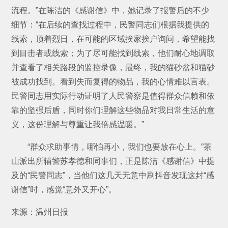
流程。”在陈洁的《感谢信》中，她记录了报警后的不少
细节：“在后续的查找过程中，民警同志们根据我提供的
线索，顶着烈日，在可能的区域挨家挨户询问，希望能找
到目击者或线索；为了尽可能找到线索，他们耐心地调取
并查看了相关路段的监控录像，最终，我的猫砂盆和猫砂
被成功找到。看到失而复得的物品，我的心情难以言表。
民警同志用实际行动证明了人民警察是值得群众信赖和依
靠的坚强后盾，同时你们理解这些物品对我日常生活的意
义，这份理解与尊重让我倍感温暖。”
“群众求助事情，哪怕再小，我们也要放在心上。”茶
山派出所辅警苏孝德和同事们，正是陈洁《感谢信》中提
及的“民警同志”，当他们这几天无意中刷抖音发现这封“感
谢信”时，感觉“意外又开心”。
来源：温州日报