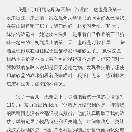
“我是7月1日到达瓯海区茶山街道的，这也是我第一
次来浙江。来之前，我在温州大学读书的同乡好友已帮我
在茶山街道租了房子，我们约好一起复习考研。”昨天，
陈洁告诉记者，她这次来温州，是带着自己收养的三只猫
咪一起来的，初到温州的第二天，也就是7月2日早上，陈
洁发现她放在租住院子里猫砂盆和猫砂丢了。“虽然这些
物品本身价格不高，甚至可能显得微不足道，但它们对于
我和我的猫咪来说却是日常必需之物。发现丢失后，想使
用猫砂盆的猫咪们看着我喵喵叫，我举目无亲，感到非常
焦虑和沮丧，崩溃的不停哭。”
哭了一会儿，无奈之下，陈洁抱着试一试的心情拨打
110，向茶山派出所求助。“让我万万没想到的是，接待我
的民警同志没有丝毫轻视或敷衍。他们认真听取了我的诉
求，详细记录了物品特征和丢失地点、时间等信息。更让
我深受感动的是，他们并没有因为物品价值低而简化处理