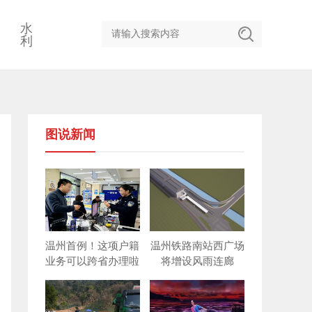
水
利
图说新闻
温州首例！这项户籍
温州铁路南站西广场
业务可以跨省办理啦
将增设风雨连廊