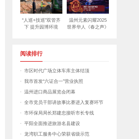
“人巡+技巡”双管齐
温州元素闪耀2025
下 提升园博环境
世界华人《春之声》
新年晚会！
阅读排行
·
市区时代广场立体车库主体结顶
·
我市首发“六证合一”营业执照
·
温州进口商品展览会闭幕
·
全市党员干部讲故事比赛进入复赛环节
·
市环保局局长郑建忠接听市长专线
·
平阳全面推进旅游名县建设
·
龙湾职工服务中心荣获省级示范