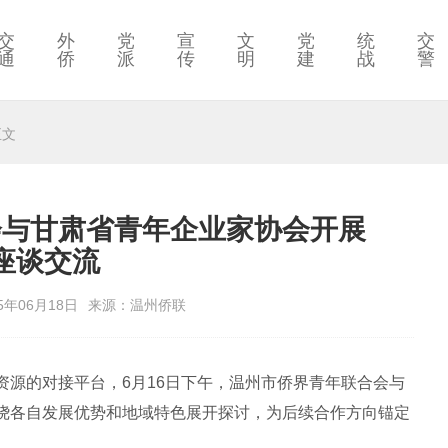
交
外
党
宣
文
党
统
交
通
侨
派
传
明
建
战
警
正文
会与甘肃省青年企业家协会开展
座谈交流
5年06月18日
来源：温州侨联
的对接平台，6月16日下午，温州市侨界青年联合会与
绕各自发展优势和地域特色展开探讨，为后续合作方向锚定