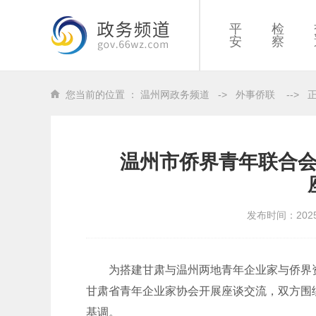
平
检
安
察
您当前的位置 ：
温州网政务频道
->
外事侨联
-->
温州市侨界青年联合
发布时间：202
为搭建甘肃与温州两地青年企业家与侨界资源
甘肃省青年企业家协会开展座谈交流，双方围
基调。