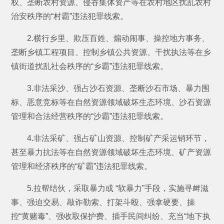
权、垄断农村资源、侵吞集体资产等在农村地区扰乱农村
治安秩序的“村霸”违法犯罪线索。
2.横行乡里、欺压百姓、煽动闹事、操控地方事务、
垄断乡镇工程项目、控制乡镇公共资源、干扰执法等在乡
镇街道扰乱社会秩序的“乡霸”违法犯罪线索。
3.非法采沙、强占沙石资源、垄断沙石市场、暴力围
标、恶意竞标等在自然资源领域破坏生态环境、沙石资源
管理和合法经营秩序的“沙霸”违法犯罪线索。
4.非法采矿、强占矿山资源、控制矿产采运销环节，
甚至暴力抗法等在自然资源领域破坏生态环境、矿产资源
管理和经济秩序的“矿霸”违法犯罪线索。
5.拉帮结伙，采取暴力或 “软暴力”手段，实施寻衅滋
事、强迫交易、敲诈勒索、打架斗殴、强拿硬要、操
控“黄赌毒”、强收取保护费、插手民间纠纷、充当“地下执