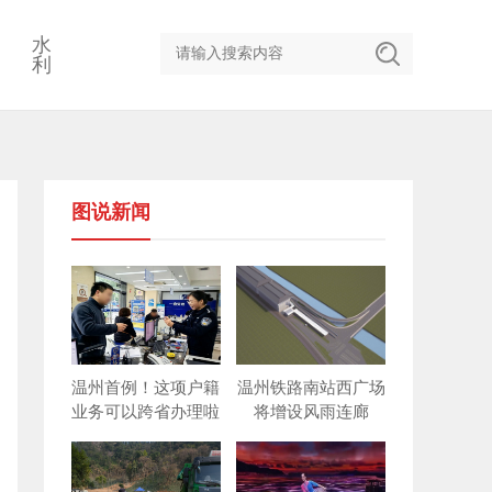
水
利
图说新闻
温州首例！这项户籍
温州铁路南站西广场
业务可以跨省办理啦
将增设风雨连廊