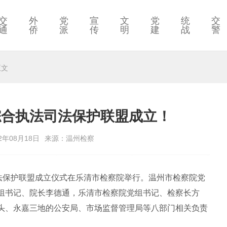
交
外
党
宣
文
党
统
交
通
侨
派
传
明
建
战
警
正文
综合执法司法保护联盟成立！
2年08月18日
来源：温州检察
保护联盟成立仪式在乐清市检察院举行。温州市检察院党
组书记、院长李德通，乐清市检察院党组书记、检察长方
头、永嘉三地的公安局、市场监督管理局等八部门相关负责