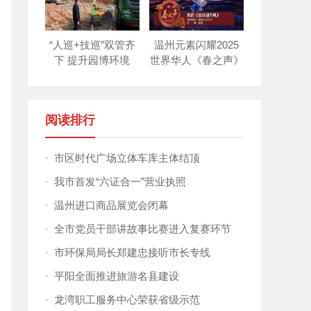
“人巡+技巡”双管齐
温州元素闪耀2025
下 提升园博环境
世界华人《春之声》
新年晚会！
阅读排行
·
市区时代广场立体车库主体结顶
·
我市首发“六证合一”营业执照
·
温州进口商品展览会闭幕
·
全市党员干部讲故事比赛进入复赛环节
·
市环保局局长郑建忠接听市长专线
·
平阳全面推进旅游名县建设
·
龙湾职工服务中心荣获省级示范