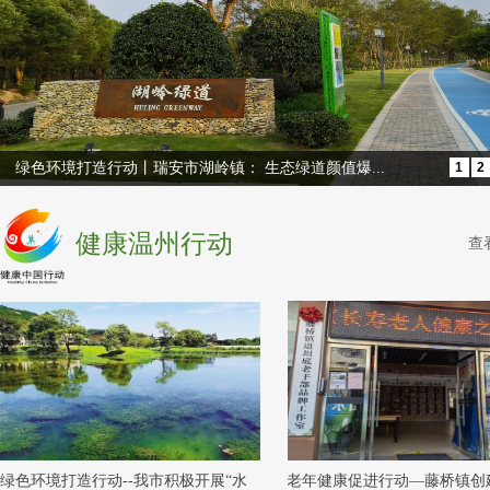
绿色环境打造行动丨瑞安市湖岭镇： 生态绿道颜值爆...
1
2
5
健康温州行动
查
绿色环境打造行动--我市积极开展“水
老年健康促进行动—藤桥镇创