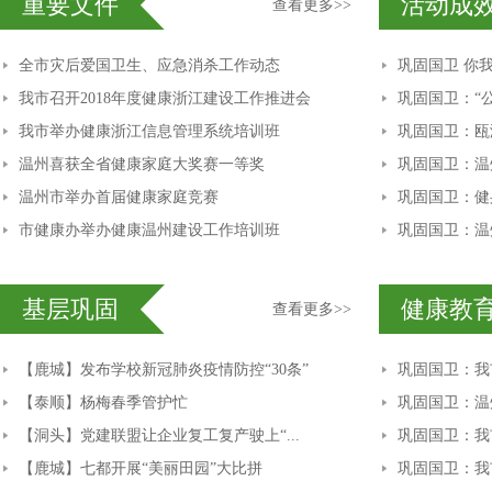
重要文件
活动成
查看更多>>
全市灾后爱国卫生、应急消杀工作动态
巩固国卫 你我
我市召开2018年度健康浙江建设工作推进会
巩固国卫：“公
我市举办健康浙江信息管理系统培训班
巩固国卫：瓯海
温州喜获全省健康家庭大奖赛一等奖
巩固国卫：温州
温州市举办首届健康家庭竞赛
巩固国卫：健身
市健康办举办健康温州建设工作培训班
巩固国卫：温
基层巩固
健康教
查看更多>>
【鹿城】发布学校新冠肺炎疫情防控“30条”
巩固国卫：我
【泰顺】杨梅春季管护忙
巩固国卫：温州
【洞头】党建联盟让企业复工复产驶上“...
巩固国卫：我市
【鹿城】七都开展“美丽田园”大比拼
巩固国卫：我市